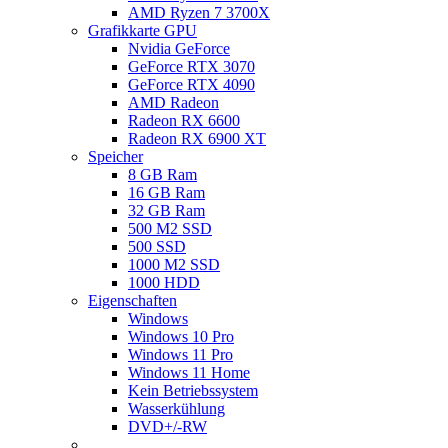
AMD Ryzen 7 3700X
Grafikkarte GPU
Nvidia GeForce
GeForce RTX 3070
GeForce RTX 4090
AMD Radeon
Radeon RX 6600
Radeon RX 6900 XT
Speicher
8 GB Ram
16 GB Ram
32 GB Ram
500 M2 SSD
500 SSD
1000 M2 SSD
1000 HDD
Eigenschaften
Windows
Windows 10 Pro
Windows 11 Pro
Windows 11 Home
Kein Betriebssystem
Wasserkühlung
DVD+/-RW