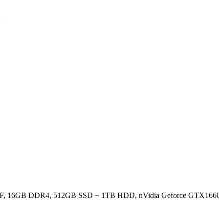
D
00F, 16GB DDR4, 512GB SSD + 1TB HDD, nVidia Geforce GTX1660T