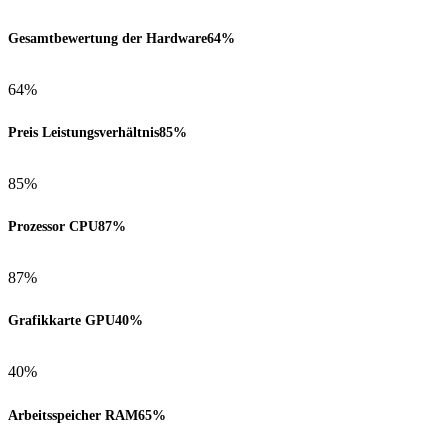
Gesamtbewertung der Hardware
64%
64%
Preis Leistungsverhältnis
85%
85%
Prozessor CPU
87%
87%
Grafikkarte GPU
40%
40%
Arbeitsspeicher RAM
65%