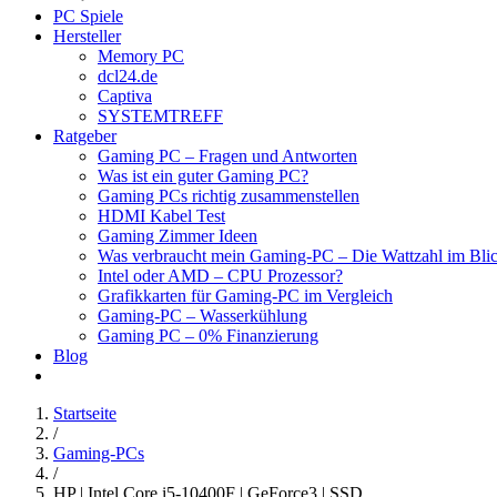
PC Spiele
Hersteller
Memory PC
dcl24.de
Captiva
SYSTEMTREFF
Ratgeber
Gaming PC – Fragen und Antworten
Was ist ein guter Gaming PC?
Gaming PCs richtig zusammenstellen
HDMI Kabel Test
Gaming Zimmer Ideen
Was verbraucht mein Gaming-PC – Die Wattzahl im Bli
Intel oder AMD – CPU Prozessor?
Grafikkarten für Gaming-PC im Vergleich
Gaming-PC – Wasserkühlung
Gaming PC – 0% Finanzierung
Blog
Startseite
/
Gaming-PCs
/
HP | Intel Core i5-10400F | GeForce3 | SSD