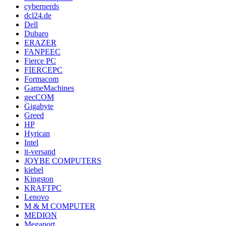
cybernerds
dcl24.de
Dell
Dubaro
ERAZER
FANPEEC
Fierce PC
FIERCEPC
Formacom
GameMachines
gecCOM
Gigabyte
Greed
HP
Hyrican
Intel
it-versand
JOYBE COMPUTERS
kiebel
Kingston
KRAFTPC
Lenovo
M & M COMPUTER
MEDION
Megaport