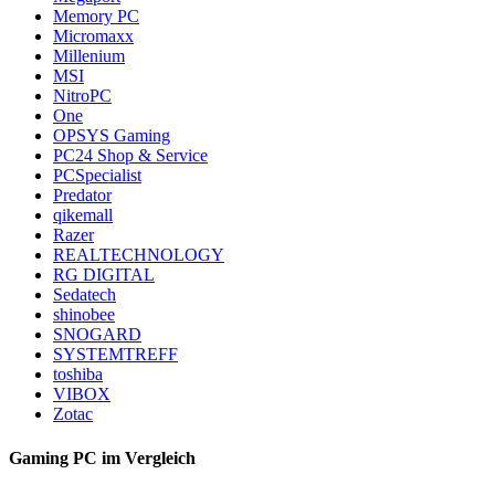
Memory PC
Micromaxx
Millenium
MSI
NitroPC
One
OPSYS Gaming
PC24 Shop & Service
PCSpecialist
Predator
qikemall
Razer
REALTECHNOLOGY
RG DIGITAL
Sedatech
shinobee
SNOGARD
SYSTEMTREFF
toshiba
VIBOX
Zotac
Gaming PC im Vergleich