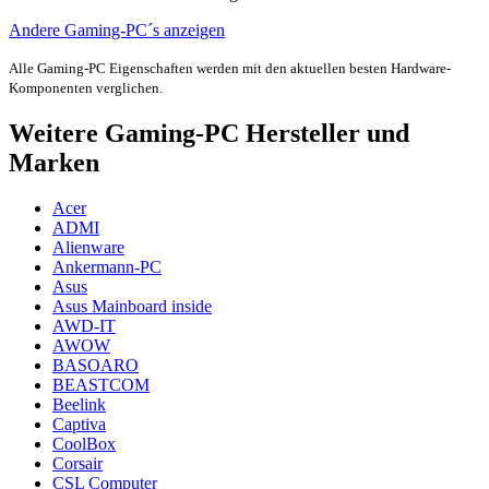
Andere Gaming-PC´s anzeigen
Alle Gaming-PC Eigenschaften werden mit den aktuellen besten Hardware-
Komponenten verglichen.
Weitere Gaming-PC Hersteller und
Marken
Acer
ADMI
Alienware
Ankermann-PC
Asus
Asus Mainboard inside
AWD-IT
AWOW
BASOARO
BEASTCOM
Beelink
Captiva
CoolBox
Corsair
CSL Computer