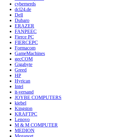
cybernerds
dcl24.de
Dell
Dubaro
ERAZER
FANPEEC
Fierce PC
FIERCEPC
Formacom
GameMachines
gecCOM
Gigabyte
Greed
HP
Hyrican
Intel
it-versand
JOYBE COMPUTERS
kiebel
Kingston
KRAFTPC
Lenovo
M & M COMPUTER
MEDION
Megaport