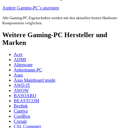
Andere Gaming-PC´s anzeigen
Alle Gaming-PC Eigenschaften werden mit den aktuellen besten Hardware-
Komponenten verglichen.
Weitere Gaming-PC Hersteller und
Marken
Acer
ADMI
Alienware
Ankermann-PC
Asus
Asus Mainboard inside
AWD-IT
AWOW
BASOARO
BEASTCOM
Beelink
Captiva
CoolBox
Corsair
CSL Computer