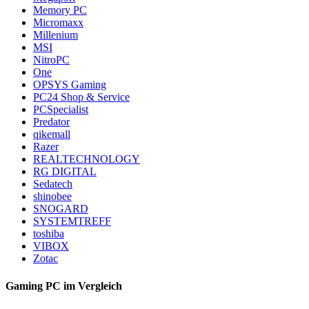
Memory PC
Micromaxx
Millenium
MSI
NitroPC
One
OPSYS Gaming
PC24 Shop & Service
PCSpecialist
Predator
qikemall
Razer
REALTECHNOLOGY
RG DIGITAL
Sedatech
shinobee
SNOGARD
SYSTEMTREFF
toshiba
VIBOX
Zotac
Gaming PC im Vergleich