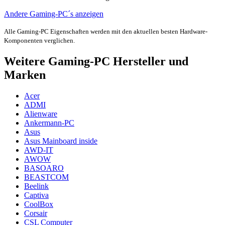
Andere Gaming-PC´s anzeigen
Alle Gaming-PC Eigenschaften werden mit den aktuellen besten Hardware-
Komponenten verglichen.
Weitere Gaming-PC Hersteller und
Marken
Acer
ADMI
Alienware
Ankermann-PC
Asus
Asus Mainboard inside
AWD-IT
AWOW
BASOARO
BEASTCOM
Beelink
Captiva
CoolBox
Corsair
CSL Computer