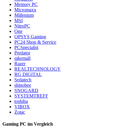
Memory PC
Micromaxx
Millenium
MSI
NitroPC
One
OPSYS Gaming
PC24 Shop & Service
PCSpecialist
Predator
qikemall
Razer
REALTECHNOLOGY
RG DIGITAL
Sedatech
shinobee
SNOGARD
SYSTEMTREFF
toshiba
VIBOX
Zotac
Gaming PC im Vergleich