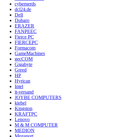
cybernerds
dcl24.de
Dell
Dubaro
ERAZER
FANPEEC
Fierce PC
FIERCEPC
Formacom
GameMachines
gecCOM
Gigabyte
Greed
HP
Hyrican
Intel
it-versand
JOYBE COMPUTERS
kiebel
Kingston
KRAFTPC
Lenovo
M & M COMPUTER
MEDION
Megaport