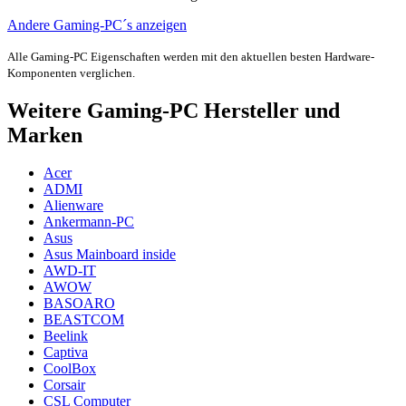
Andere Gaming-PC´s anzeigen
Alle Gaming-PC Eigenschaften werden mit den aktuellen besten Hardware-
Komponenten verglichen.
Weitere Gaming-PC Hersteller und
Marken
Acer
ADMI
Alienware
Ankermann-PC
Asus
Asus Mainboard inside
AWD-IT
AWOW
BASOARO
BEASTCOM
Beelink
Captiva
CoolBox
Corsair
CSL Computer