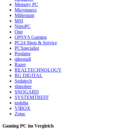
Memory PC
Micromaxx
Millenium
MSI
NitroPC
One
OPSYS Gaming
PC24 Shop & Service
PCSpecialist
Predator
qikemall
Razer
REALTECHNOLOGY
RG DIGITAL
Sedatech
shinobee
SNOGARD
SYSTEMTREFF
toshiba
VIBOX
Zotac
Gaming PC im Vergleich