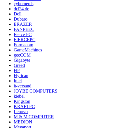
cybernerds
dcl24.de
Dell
Dubaro
ERAZER
FANPEEC
Fierce PC
FIERCEPC
Formacom
GameMachines
gecCOM
Gigabyte
Greed
HP
Hyrican
Intel
it-versand
JOYBE COMPUTERS
kiebel
Kingston
KRAFTPC
Lenovo
M & M COMPUTER
MEDION
Megaport