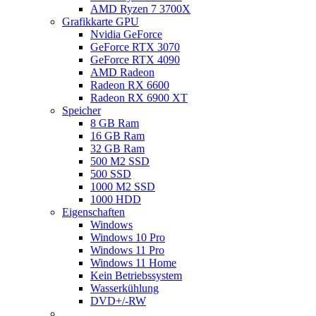
AMD Ryzen 7 3700X
Grafikkarte GPU
Nvidia GeForce
GeForce RTX 3070
GeForce RTX 4090
AMD Radeon
Radeon RX 6600
Radeon RX 6900 XT
Speicher
8 GB Ram
16 GB Ram
32 GB Ram
500 M2 SSD
500 SSD
1000 M2 SSD
1000 HDD
Eigenschaften
Windows
Windows 10 Pro
Windows 11 Pro
Windows 11 Home
Kein Betriebssystem
Wasserkühlung
DVD+/-RW