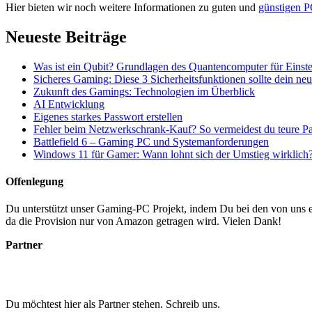
Hier bieten wir noch weitere Informationen zu guten und
günstigen P
Neueste Beiträge
Was ist ein Qubit? Grundlagen des Quantencomputer für Einste
Sicheres Gaming: Diese 3 Sicherheitsfunktionen sollte dein n
Zukunft des Gamings: Technologien im Überblick
AI Entwicklung
Eigenes starkes Passwort erstellen
Fehler beim Netzwerkschrank-Kauf? So vermeidest du teure P
Battlefield 6 – Gaming PC und Systemanforderungen
Windows 11 für Gamer: Wann lohnt sich der Umstieg wirklich
Offenlegung
Du unterstützt unser Gaming-PC Projekt, indem Du bei den von uns em
da die Provision nur von Amazon getragen wird. Vielen Dank!
Partner
Du möchtest hier als Partner stehen. Schreib uns.