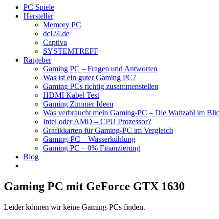
PC Spiele
Hersteller
Memory PC
dcl24.de
Captiva
SYSTEMTREFF
Ratgeber
Gaming PC – Fragen und Antworten
Was ist ein guter Gaming PC?
Gaming PCs richtig zusammenstellen
HDMI Kabel Test
Gaming Zimmer Ideen
Was verbraucht mein Gaming-PC – Die Wattzahl im Bli
Intel oder AMD – CPU Prozessor?
Grafikkarten für Gaming-PC im Vergleich
Gaming-PC – Wasserkühlung
Gaming PC – 0% Finanzierung
Blog
Gaming PC mit GeForce GTX 1630
Leider können wir keine Gaming-PCs finden.