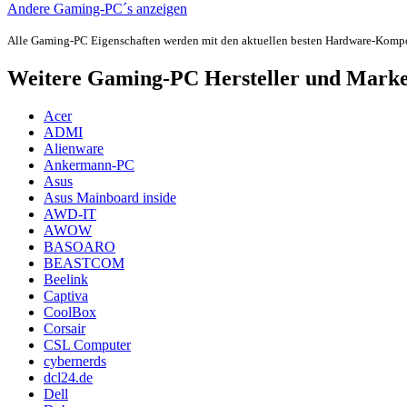
Andere Gaming-PC´s anzeigen
Alle Gaming-PC Eigenschaften werden mit den aktuellen besten Hardware-Komp
Weitere Gaming-PC Hersteller und Mark
Acer
ADMI
Alienware
Ankermann-PC
Asus
Asus Mainboard inside
AWD-IT
AWOW
BASOARO
BEASTCOM
Beelink
Captiva
CoolBox
Corsair
CSL Computer
cybernerds
dcl24.de
Dell