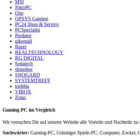
MSI
NitroPC
One
OPSYS Gaming
PC24 Shop & Service
PCSpecialist
Predator
qikemall
Razer
REALTECHNOLOGY
RG DIGITAL
Sedatech
shinobee
SNOGARD
SYSTEMTREFF
toshiba
VIBOX
Zotac
Gaming PC im Vergleich
Wir versuchen Dir auf unserer Website alle Vorteile und Nachteile z
Suchwörter:
Gaming-PC, Günstiger Spiele-PC, Computer, Zocker, O