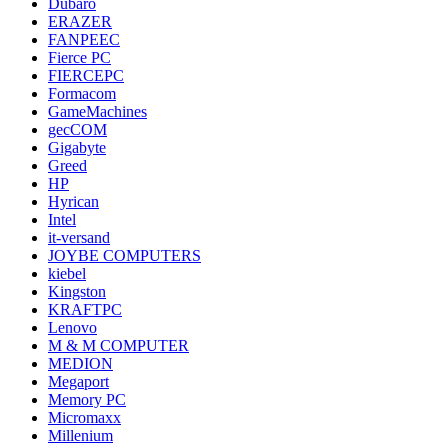
Dubaro
ERAZER
FANPEEC
Fierce PC
FIERCEPC
Formacom
GameMachines
gecCOM
Gigabyte
Greed
HP
Hyrican
Intel
it-versand
JOYBE COMPUTERS
kiebel
Kingston
KRAFTPC
Lenovo
M & M COMPUTER
MEDION
Megaport
Memory PC
Micromaxx
Millenium