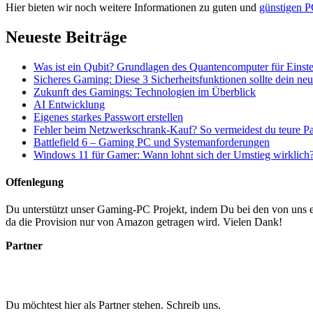
Hier bieten wir noch weitere Informationen zu guten und
günstigen P
Neueste Beiträge
Was ist ein Qubit? Grundlagen des Quantencomputer für Einste
Sicheres Gaming: Diese 3 Sicherheitsfunktionen sollte dein n
Zukunft des Gamings: Technologien im Überblick
AI Entwicklung
Eigenes starkes Passwort erstellen
Fehler beim Netzwerkschrank-Kauf? So vermeidest du teure P
Battlefield 6 – Gaming PC und Systemanforderungen
Windows 11 für Gamer: Wann lohnt sich der Umstieg wirklich
Offenlegung
Du unterstützt unser Gaming-PC Projekt, indem Du bei den von uns em
da die Provision nur von Amazon getragen wird. Vielen Dank!
Partner
Du möchtest hier als Partner stehen. Schreib uns.