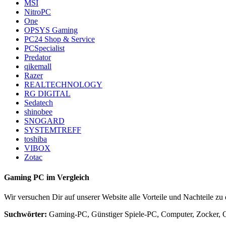
MSI
NitroPC
One
OPSYS Gaming
PC24 Shop & Service
PCSpecialist
Predator
qikemall
Razer
REALTECHNOLOGY
RG DIGITAL
Sedatech
shinobee
SNOGARD
SYSTEMTREFF
toshiba
VIBOX
Zotac
Gaming PC im Vergleich
Wir versuchen Dir auf unserer Website alle Vorteile und Nachteile z
Suchwörter:
Gaming-PC, Günstiger Spiele-PC, Computer, Zocker, O