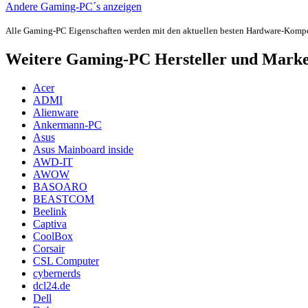
Andere Gaming-PC´s anzeigen
Alle Gaming-PC Eigenschaften werden mit den aktuellen besten Hardware-Komp
Weitere Gaming-PC Hersteller und Mark
Acer
ADMI
Alienware
Ankermann-PC
Asus
Asus Mainboard inside
AWD-IT
AWOW
BASOARO
BEASTCOM
Beelink
Captiva
CoolBox
Corsair
CSL Computer
cybernerds
dcl24.de
Dell