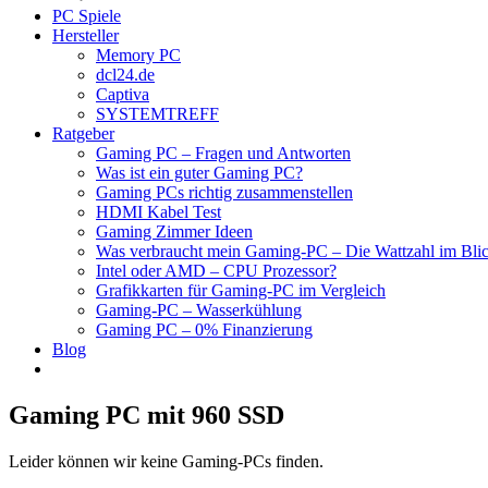
PC Spiele
Hersteller
Memory PC
dcl24.de
Captiva
SYSTEMTREFF
Ratgeber
Gaming PC – Fragen und Antworten
Was ist ein guter Gaming PC?
Gaming PCs richtig zusammenstellen
HDMI Kabel Test
Gaming Zimmer Ideen
Was verbraucht mein Gaming-PC – Die Wattzahl im Bli
Intel oder AMD – CPU Prozessor?
Grafikkarten für Gaming-PC im Vergleich
Gaming-PC – Wasserkühlung
Gaming PC – 0% Finanzierung
Blog
Gaming PC mit 960 SSD
Leider können wir keine Gaming-PCs finden.