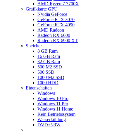
AMD Ryzen 7 3700X
Grafikkarte GPU
Nvidia GeForce
GeForce RTX 3070
GeForce RTX 4090
AMD Radeon
Radeon RX 6600
Radeon RX 6900 XT
Speicher
8 GB Ram
16 GB Ram
32 GB Ram
500 M2 SSD
500 SSD
1000 M2 SSD
1000 HDD
Eigenschaften
Windows
Windows 10 Pro
Windows 11 Pro
Windows 11 Home
Kein Betriebssystem
Wasserkühlung
DVD+/-RW