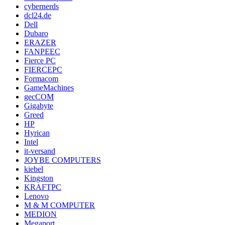
cybernerds
dcl24.de
Dell
Dubaro
ERAZER
FANPEEC
Fierce PC
FIERCEPC
Formacom
GameMachines
gecCOM
Gigabyte
Greed
HP
Hyrican
Intel
it-versand
JOYBE COMPUTERS
kiebel
Kingston
KRAFTPC
Lenovo
M & M COMPUTER
MEDION
Megaport