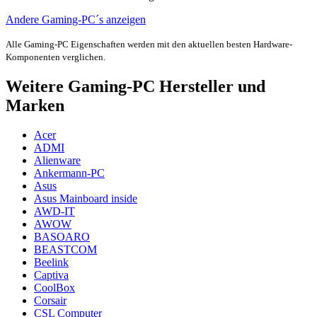
Andere Gaming-PC´s anzeigen
Alle Gaming-PC Eigenschaften werden mit den aktuellen besten Hardware-
Komponenten verglichen.
Weitere Gaming-PC Hersteller und
Marken
Acer
ADMI
Alienware
Ankermann-PC
Asus
Asus Mainboard inside
AWD-IT
AWOW
BASOARO
BEASTCOM
Beelink
Captiva
CoolBox
Corsair
CSL Computer