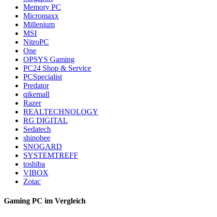
Memory PC
Micromaxx
Millenium
MSI
NitroPC
One
OPSYS Gaming
PC24 Shop & Service
PCSpecialist
Predator
qikemall
Razer
REALTECHNOLOGY
RG DIGITAL
Sedatech
shinobee
SNOGARD
SYSTEMTREFF
toshiba
VIBOX
Zotac
Gaming PC im Vergleich