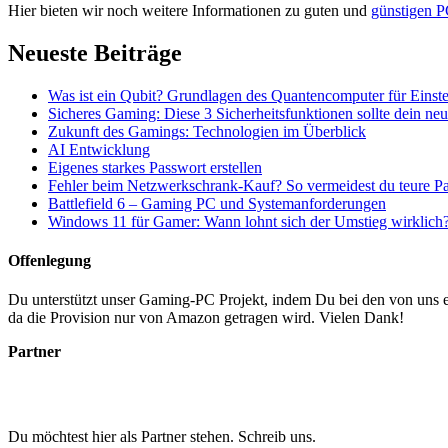
Hier bieten wir noch weitere Informationen zu guten und
günstigen P
Neueste Beiträge
Was ist ein Qubit? Grundlagen des Quantencomputer für Einste
Sicheres Gaming: Diese 3 Sicherheitsfunktionen sollte dein n
Zukunft des Gamings: Technologien im Überblick
AI Entwicklung
Eigenes starkes Passwort erstellen
Fehler beim Netzwerkschrank-Kauf? So vermeidest du teure P
Battlefield 6 – Gaming PC und Systemanforderungen
Windows 11 für Gamer: Wann lohnt sich der Umstieg wirklich
Offenlegung
Du unterstützt unser Gaming-PC Projekt, indem Du bei den von uns em
da die Provision nur von Amazon getragen wird. Vielen Dank!
Partner
Du möchtest hier als Partner stehen. Schreib uns.