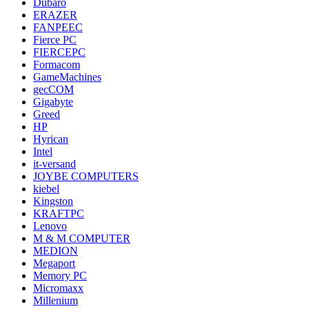
Dubaro
ERAZER
FANPEEC
Fierce PC
FIERCEPC
Formacom
GameMachines
gecCOM
Gigabyte
Greed
HP
Hyrican
Intel
it-versand
JOYBE COMPUTERS
kiebel
Kingston
KRAFTPC
Lenovo
M & M COMPUTER
MEDION
Megaport
Memory PC
Micromaxx
Millenium