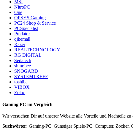
MSI
NitroPC
One
OPSYS Gaming
PC24 Shop & Service
PCSpecialist
Predator
qikemall
Razer
REALTECHNOLOGY
RG DIGITAL
Sedatech
shinobee
SNOGARD
SYSTEMTREFF
toshiba
VIBOX
Zotac
Gaming PC im Vergleich
Wir versuchen Dir auf unserer Website alle Vorteile und Nachteile z
Suchwörter:
Gaming-PC, Günstiger Spiele-PC, Computer, Zocker, O