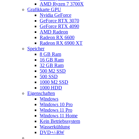
AMD Ryzen 7 3700X
Grafikkarte GPU
Nvidia GeForce
GeForce RTX 3070
GeForce RTX 4090
AMD Radeon
Radeon RX 6600
Radeon RX 6900 XT
Speicher
8 GB Ram
16 GB Ram
32 GB Ram
500 M2 SSD
500 SSD
1000 M2 SSD
1000 HDD
Eigenschaften
Windows
Windows 10 Pro
Windows 11 Pro
Windows 11 Home
Kein Betriebssystem
Wasserkühlung
DVD+/-RW