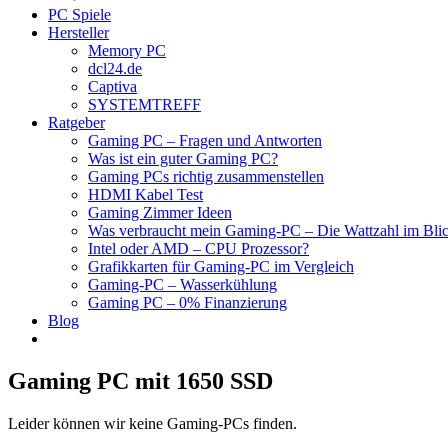
PC Spiele
Hersteller
Memory PC
dcl24.de
Captiva
SYSTEMTREFF
Ratgeber
Gaming PC – Fragen und Antworten
Was ist ein guter Gaming PC?
Gaming PCs richtig zusammenstellen
HDMI Kabel Test
Gaming Zimmer Ideen
Was verbraucht mein Gaming-PC – Die Wattzahl im Bli
Intel oder AMD – CPU Prozessor?
Grafikkarten für Gaming-PC im Vergleich
Gaming-PC – Wasserkühlung
Gaming PC – 0% Finanzierung
Blog
Gaming PC mit 1650 SSD
Leider können wir keine Gaming-PCs finden.