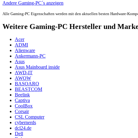
Andere Gaming-PC´s anzeigen
Alle Gaming-PC Eigenschaften werden mit den aktuellen besten Hardware-Komp
Weitere Gaming-PC Hersteller und Mark
Acer
ADMI
Alienware
Ankermann-PC
Asus
Asus Mainboard inside
AWD-IT
AWOW
BASOARO
BEASTCOM
Beelink
Captiva
CoolBox
Corsair
CSL Computer
cybernerds
dcl24.de
Dell