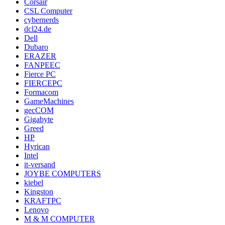
Corsair
CSL Computer
cybernerds
dcl24.de
Dell
Dubaro
ERAZER
FANPEEC
Fierce PC
FIERCEPC
Formacom
GameMachines
gecCOM
Gigabyte
Greed
HP
Hyrican
Intel
it-versand
JOYBE COMPUTERS
kiebel
Kingston
KRAFTPC
Lenovo
M & M COMPUTER