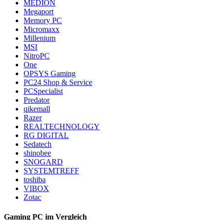
MEDION
Megaport
Memory PC
Micromaxx
Millenium
MSI
NitroPC
One
OPSYS Gaming
PC24 Shop & Service
PCSpecialist
Predator
qikemall
Razer
REALTECHNOLOGY
RG DIGITAL
Sedatech
shinobee
SNOGARD
SYSTEMTREFF
toshiba
VIBOX
Zotac
Gaming PC im Vergleich