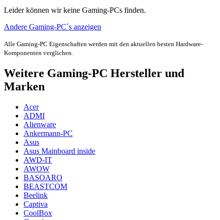
Leider können wir keine Gaming-PCs finden.
Andere Gaming-PC´s anzeigen
Alle Gaming-PC Eigenschaften werden mit den aktuellen besten Hardware-
Komponenten verglichen.
Weitere Gaming-PC Hersteller und
Marken
Acer
ADMI
Alienware
Ankermann-PC
Asus
Asus Mainboard inside
AWD-IT
AWOW
BASOARO
BEASTCOM
Beelink
Captiva
CoolBox