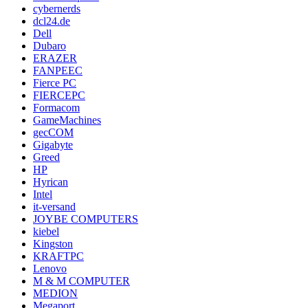
cybernerds
dcl24.de
Dell
Dubaro
ERAZER
FANPEEC
Fierce PC
FIERCEPC
Formacom
GameMachines
gecCOM
Gigabyte
Greed
HP
Hyrican
Intel
it-versand
JOYBE COMPUTERS
kiebel
Kingston
KRAFTPC
Lenovo
M & M COMPUTER
MEDION
Megaport