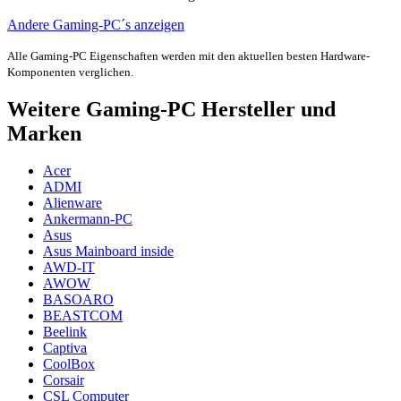
Andere Gaming-PC´s anzeigen
Alle Gaming-PC Eigenschaften werden mit den aktuellen besten Hardware-
Komponenten verglichen.
Weitere Gaming-PC Hersteller und
Marken
Acer
ADMI
Alienware
Ankermann-PC
Asus
Asus Mainboard inside
AWD-IT
AWOW
BASOARO
BEASTCOM
Beelink
Captiva
CoolBox
Corsair
CSL Computer