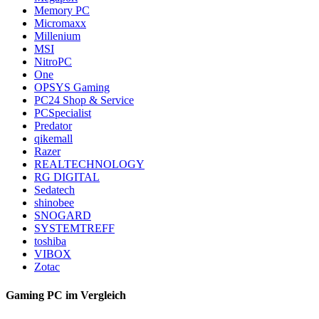
Memory PC
Micromaxx
Millenium
MSI
NitroPC
One
OPSYS Gaming
PC24 Shop & Service
PCSpecialist
Predator
qikemall
Razer
REALTECHNOLOGY
RG DIGITAL
Sedatech
shinobee
SNOGARD
SYSTEMTREFF
toshiba
VIBOX
Zotac
Gaming PC im Vergleich