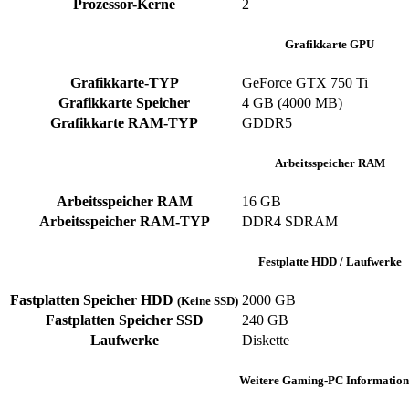
Prozessor-Kerne
‎2
Grafikkarte GPU
Grafikkarte-TYP
GeForce GTX 750 Ti
Grafikkarte Speicher
‎4 GB (4000 MB)
Grafikkarte RAM-TYP
‎GDDR5
Arbeitsspeicher RAM
Arbeitsspeicher RAM
‎16 GB
Arbeitsspeicher RAM-TYP
‎DDR4 SDRAM
Festplatte HDD / Laufwerke
Fastplatten Speicher HDD
2000 GB
(Keine SSD)
Fastplatten Speicher SSD
240 GB
Laufwerke
‎Diskette
Weitere Gaming-PC Information