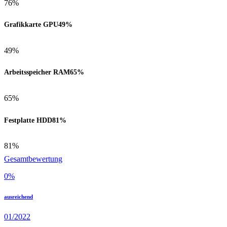
76%
Grafikkarte GPU
49%
49%
Arbeitsspeicher RAM
65%
65%
Festplatte HDD
81%
81%
Gesamtbewertung
0
%
ausreichend
01/2022