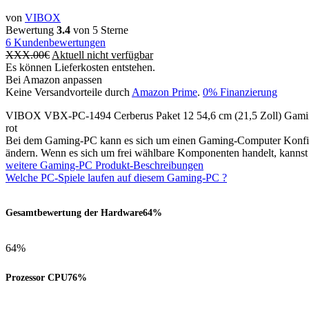
von
VIBOX
Bewertung
3.4
von 5 Sterne
6
Kundenbewertungen
XXX.00
€
Aktuell nicht verfügbar
Es können Lieferkosten entstehen.
Bei Amazon anpassen
Keine Versandvorteile durch
Amazon Prime
.
0% Finanzierung
VIBOX VBX-PC-1494 Cerberus Paket 12 54,6 cm (21,5 Zoll) Ga
rot
Bei dem Gaming-PC kann es sich um einen Gaming-Computer Konfigur
ändern. Wenn es sich um frei wählbare Komponenten handelt, kanns
weitere Gaming-PC Produkt-Beschreibungen
Welche PC-Spiele laufen auf diesem Gaming-PC ?
Gesamtbewertung der Hardware
64%
64%
Prozessor CPU
76%