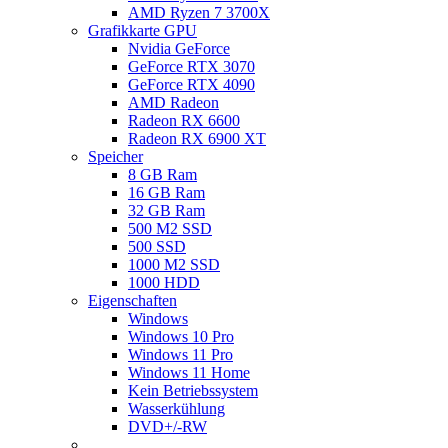
AMD Ryzen 7 3700X
Grafikkarte GPU
Nvidia GeForce
GeForce RTX 3070
GeForce RTX 4090
AMD Radeon
Radeon RX 6600
Radeon RX 6900 XT
Speicher
8 GB Ram
16 GB Ram
32 GB Ram
500 M2 SSD
500 SSD
1000 M2 SSD
1000 HDD
Eigenschaften
Windows
Windows 10 Pro
Windows 11 Pro
Windows 11 Home
Kein Betriebssystem
Wasserkühlung
DVD+/-RW