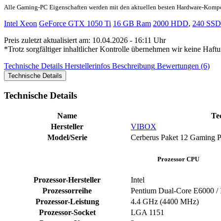
Alle Gaming-PC Eigenschaften werden mit den aktuellen besten Hardware-Komp
Intel Xeon
GeForce GTX 1050 Ti
16 GB Ram
2000 HDD
,
240 SSD
Preis zuletzt aktualisiert am: 10.04.2026 - 16:11 Uhr
*Trotz sorgfältiger inhaltlicher Kontrolle übernehmen wir keine Haftu
Technische Details
Herstellerinfos
Beschreibung
Bewertungen (6)
Technische Details
Technische Details
Name
Te
Hersteller
VIBOX
Model/Serie
Cerberus Paket 12 Gaming
Prozessor CPU
Prozessor-Hersteller
‎Intel
Prozessorreihe
Pentium Dual-Core E6000 / 
Prozessor-Leistung
‎4.4 GHz (4400 MHz)
Prozessor-Socket
‎LGA 1151