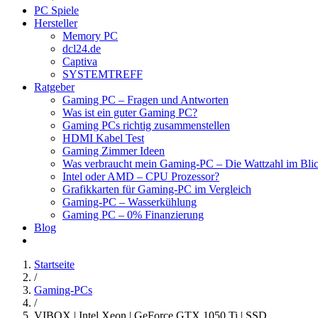
PC Spiele
Hersteller
Memory PC
dcl24.de
Captiva
SYSTEMTREFF
Ratgeber
Gaming PC – Fragen und Antworten
Was ist ein guter Gaming PC?
Gaming PCs richtig zusammenstellen
HDMI Kabel Test
Gaming Zimmer Ideen
Was verbraucht mein Gaming-PC – Die Wattzahl im Bli
Intel oder AMD – CPU Prozessor?
Grafikkarten für Gaming-PC im Vergleich
Gaming-PC – Wasserkühlung
Gaming PC – 0% Finanzierung
Blog
Startseite
/
Gaming-PCs
/
VIBOX | Intel Xeon | GeForce GTX 1050 Ti | SSD