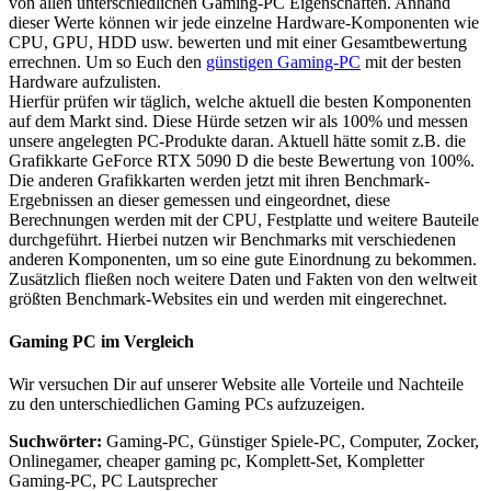
von allen unterschiedlichen Gaming-PC Eigenschaften. Anhand
dieser Werte können wir jede einzelne Hardware-Komponenten wie
CPU, GPU, HDD usw. bewerten und mit einer Gesamtbewertung
errechnen. Um so Euch den
günstigen Gaming-PC
mit der besten
Hardware aufzulisten.
Hierfür prüfen wir täglich, welche aktuell die besten Komponenten
auf dem Markt sind. Diese Hürde setzen wir als 100% und messen
unsere angelegten PC-Produkte daran. Aktuell hätte somit z.B. die
Grafikkarte GeForce RTX 5090 D die beste Bewertung von 100%.
Die anderen Grafikkarten werden jetzt mit ihren Benchmark-
Ergebnissen an dieser gemessen und eingeordnet, diese
Berechnungen werden mit der CPU, Festplatte und weitere Bauteile
durchgeführt. Hierbei nutzen wir Benchmarks mit verschiedenen
anderen Komponenten, um so eine gute Einordnung zu bekommen.
Zusätzlich fließen noch weitere Daten und Fakten von den weltweit
größten Benchmark-Websites ein und werden mit eingerechnet.
Gaming PC im Vergleich
Wir versuchen Dir auf unserer Website alle Vorteile und Nachteile
zu den unterschiedlichen Gaming PCs aufzuzeigen.
Suchwörter:
Gaming-PC, Günstiger Spiele-PC, Computer, Zocker,
Onlinegamer, cheaper gaming pc, Komplett-Set, Kompletter
Gaming-PC, PC Lautsprecher