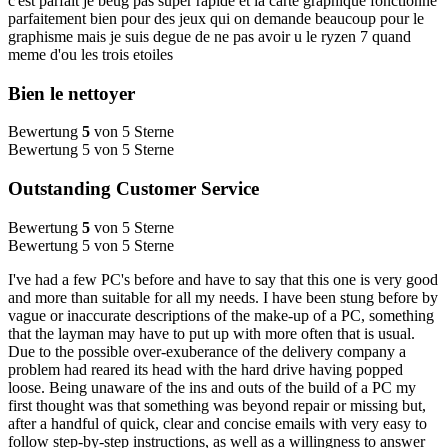
c'est parfait je beug pas super rapide et la carte graphique fonctionne
parfaitement bien pour des jeux qui on demande beaucoup pour le
graphisme mais je suis degue de ne pas avoir u le ryzen 7 quand
meme d'ou les trois etoiles
Bien le nettoyer
Bewertung
5
von 5 Sterne
Bewertung 5 von 5 Sterne
Outstanding Customer Service
Bewertung
5
von 5 Sterne
Bewertung 5 von 5 Sterne
I've had a few PC's before and have to say that this one is very good
and more than suitable for all my needs. I have been stung before by
vague or inaccurate descriptions of the make-up of a PC, something
that the layman may have to put up with more often that is usual.
Due to the possible over-exuberance of the delivery company a
problem had reared its head with the hard drive having popped
loose. Being unaware of the ins and outs of the build of a PC my
first thought was that something was beyond repair or missing but,
after a handful of quick, clear and concise emails with very easy to
follow step-by-step instructions, as well as a willingness to answer