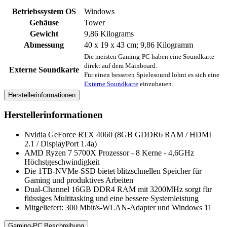
Betriebssystem OS
Windows
Gehäuse
‎Tower
Gewicht
‎9,86 Kilograms
Abmessung
‎40 x 19 x 43 cm; 9,86 Kilogramm
Die meisten Gaming-PC haben eine Soundkarte
direkt auf dem Mainboard.
Externe Soundkarte
Für einen besseren Spielesound lohnt es sich eine
Externe Soundkarte
einzubauen.
Herstellerinformationen
Herstellerinformationen
Nvidia GeForce RTX 4060 (8GB GDDR6 RAM / HDMI
2.1 / DisplayPort 1.4a)
AMD Ryzen 7 5700X Prozessor - 8 Kerne - 4,6GHz
Höchstgeschwindigkeit
Die 1TB-NVMe-SSD bietet blitzschnellen Speicher für
Gaming und produktives Arbeiten
Dual-Channel 16GB DDR4 RAM mit 3200MHz sorgt für
flüssiges Multitasking und eine bessere Systemleistung
Mitgeliefert: 300 Mbit/s-WLAN-Adapter und Windows 11
Gaming-PC Beschreibung