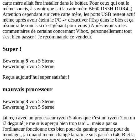
carte mère allait être installer dans le boîtier. Pour ceux qui ont le
même soucis, à savoir que j'ai la carte mère B660 DS3H DDR4. (
Attention cependant sur cette carte mère, les ports USB restent actif
même après avoir éteint le PC -> désactiver l'Esp dans le bios et ça
résoudra le soucis si c'est gênant pour vous ) Après avoir vu les
commentaires de certains concernant Vibox, personnellement tout
s'est bien passer ! Je recommande ce vendeur.
Super !
Bewertung
5
von 5 Sterne
Bewertung 5 von 5 Sterne
Reçus aujourd’hui super satisfait !
mauvais processeur
Bewertung
3
von 5 Sterne
Bewertung 3 von 5 Sterne
jai reçu avec un processeur ryzen 5 alors que c'est un ryzen 7 ou un
i7 degouté je me suis aperçu bien trop tard ... mais a par sa
l'ordinateur fonctionne tres bien pour du gaming comme pour du
montage , jai quand meme changé la ram je suis passé a 64GB et la