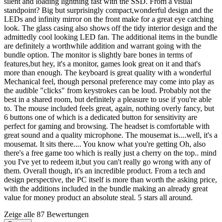
silent and loading lightning fast with the SSD. From a visual
standpoint? Big but surprisingly compact,wonderful design and the
LEDs and infinity mirror on the front make for a great eye catching
look. The glass casing also shows off the tidy interior design and the
admittedly cool looking LED fan. The additional items in the bundle
are definitely a worthwhile addition and warrant going with the
bundle option. The monitor is slightly bare bones in terms of
features,but hey, it's a monitor, games look great on it and that's
more than enough. The keyboard is great quality with a wonderful
Mechanical feel, though personal preference may come into play as
the audible "clicks" from keystrokes can be loud. Probably not the
best in a shared room, but definitely a pleasure to use if you're able
to. The mouse included feels great, again, nothing overly fancy, but
6 buttons one of which is a dedicated button for sensitivity are
perfect for gaming and browsing. The headset is comfortable with
great sound and a quality microphone. The mousemat is....well, it's a
mousemat. It sits there.... You know what you're getting Oh, also
there's a free game too which is really just a cherry on the top.. mind
you I've yet to redeem it,but you can't really go wrong with any of
them. Overall though, it's an incredible product. From a tech and
design perspective, the PC itself is more than worth the asking price,
with the additions included in the bundle making an already great
value for money product an absolute steal. 5 stars all around.
Zeige alle 87 Bewertungen