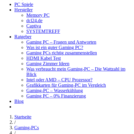
PC Spiele
Hersteller
Memory PC
dcl24.de
Captiva
SYSTEMTREFF
Ratgeber
Gaming PC – Fragen und Antworten
Was ist ein guter Gaming PC?
Gaming PCs richtig zusammenstellen
HDMI Kabel Test
Gaming Zimmer Ideen
Was verbraucht mein Gaming-PC – Die Wattzahl im
Blick
Intel oder AMD – CPU Prozessor?
Grafikkarten für Gaming-PC im Vergleich
Gaming-PC – Wasserkühlung
Gaming PC – 0% Finanzierung
Blog
Startseite
/
Gaming-PCs
/