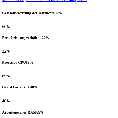
Gesamtbewertung der Hardware
66%
66%
Preis Leistungsverhältnis
22%
22%
Prozessor CPU
89%
89%
Grafikkarte GPU
40%
40%
Arbeitsspeicher RAM
65%