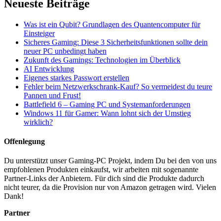
Neueste Beiträge
Was ist ein Qubit? Grundlagen des Quantencomputer für
Einsteiger
Sicheres Gaming: Diese 3 Sicherheitsfunktionen sollte dein
neuer PC unbedingt haben
Zukunft des Gamings: Technologien im Überblick
AI Entwicklung
Eigenes starkes Passwort erstellen
Fehler beim Netzwerkschrank-Kauf? So vermeidest du teure
Pannen und Frust!
Battlefield 6 – Gaming PC und Systemanforderungen
Windows 11 für Gamer: Wann lohnt sich der Umstieg
wirklich?
Offenlegung
Du unterstützt unser Gaming-PC Projekt, indem Du bei den von uns
empfohlenen Produkten einkaufst, wir arbeiten mit sogenannte
Partner-Links der Anbietern. Für dich sind die Produkte dadurch
nicht teurer, da die Provision nur von Amazon getragen wird. Vielen
Dank!
Partner