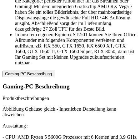
die Kategorie: perfekter Allrounder für das Streamen oder
Gaming! Mit dem integrierten Grafikchip AMD RX Vega 7
haben Sie ein tolles Bilderlebnis, der über mainboardseitige
Displayausgänge die gewünschte Full HD / 4K Auflösung
ausgibt. Abschließend sorgt der im Lieferumfang
dazugehörige 27 Zoll TFT für das Beste Bild.
In unserem eigenen Equinox ST-501 können Sie Ihren Office
Allrounder mit folgenden Komponenten verfeinern und
aufrüsten. zB. RX 550, GTX 1650, RX 6500 XT, GTX
1660, GTX 1660 Ti, GTX 1660 Super, RTX 3050, damit ist
Ihr Gaming Set mit kleinen Upgrades zukunftsorientiert
nutzbar.
Gaming-PC Beschreibung
Gaming-PC Beschreibung
Produktbeschreibungen
Abbildung Gehäuse gleich - Innenleben Darstellung kann
abweichen
Ausstattung :
- CPU: AMD Ryzen 5 5600G Prozessor mit 6 Kernen und 3.9 GHz