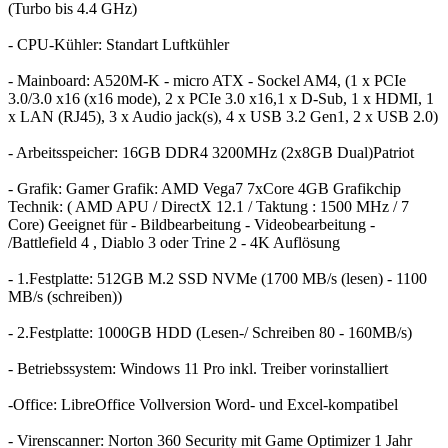
(Turbo bis 4.4 GHz)
- CPU-Kühler: Standart Luftkühler
- Mainboard: A520M-K - micro ATX - Sockel AM4, (1 x PCIe
3.0/3.0 x16 (x16 mode), 2 x PCIe 3.0 x16,1 x D-Sub, 1 x HDMI, 1
x LAN (RJ45), 3 x Audio jack(s), 4 x USB 3.2 Gen1, 2 x USB 2.0)
- Arbeitsspeicher: 16GB DDR4 3200MHz (2x8GB Dual)Patriot
- Grafik: Gamer Grafik: AMD Vega7 7xCore 4GB Grafikchip
Technik: ( AMD APU / DirectX 12.1 / Taktung : 1500 MHz / 7
Core) Geeignet für - Bildbearbeitung - Videobearbeitung -
/Battlefield 4 , Diablo 3 oder Trine 2 - 4K Auflösung
- 1.Festplatte: 512GB M.2 SSD NVMe (1700 MB/s (lesen) - 1100
MB/s (schreiben))
- 2.Festplatte: 1000GB HDD (Lesen-/ Schreiben 80 - 160MB/s)
- Betriebssystem: Windows 11 Pro inkl. Treiber vorinstalliert
-Office: LibreOffice Vollversion Word- und Excel-kompatibel
- Virenscanner: Norton 360 Security mit Game Optimizer 1 Jahr