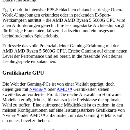
Egal, ob du in intensive FPS-Schlachten eintauchst, riesige Open-
World-Umgebungen erkundest oder in packenden E-Sport-
Wettkämpfen antrittst – die ‎AMD AMD Ryzen 5 5600G CPU wird
allen Anforderungen gerecht. Ihre leistungsstarke Architektur sorgt
für flüssige Frameraten, kürzere Ladezeiten und ein insgesamt
beeindruckendes Spielerlebnis.
Entfessele das volle Potenzial deiner Gaming-Erfahrung mit der
‎AMD AMD Ryzen 5 5600G CPU. Erlebe Gaming auf einem neuen
Level der Performance und sei bereit, in die fesselnde Welt deiner
Lieblingsspiele einzutauchen.
Grafikkarte GPU
Die Welt der Gaming-PCs ist von einer Vielfalt geprägt, doch
diejenigen mit
Nvidia™
oder
AMD™
Grafikkarten stehen
zweifellos an vorderster Front. Die reiche Auswahl an Hardware-
Modellen ermöglicht es, für nahezu jede Preisklasse die optimale
Wahl zu treffen. Eine aufregende Möglichkeit ist es zudem, in den
meisten Konfigurationen auf eine leistungsstärkere Grafikkarte von
Nvidia™ oder AMD™ aufzurüsten, um das Gaming-Erlebnis auf
ein neues Level zu heben.