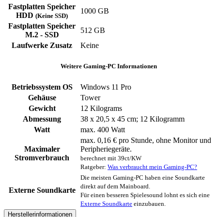
Fastplatten Speicher
1000 GB
HDD
(Keine SSD)
Fastplatten Speicher
512 GB
M.2 - SSD
Laufwerke Zusatz
‎Keine
Weitere Gaming-PC Informationen
Betriebssystem OS
Windows 11 Pro
Gehäuse
‎Tower
Gewicht
‎12 Kilograms
Abmessung
‎38 x 20,5 x 45 cm; 12 Kilogramm
Watt
max. 400 Watt
max. 0,16 € pro Stunde, ohne Monitor und
Maximaler
Peripheriegeräte.
Stromverbrauch
berechnet mit 39ct/KW
Ratgeber:
Was verbraucht mein Gaming-PC?
Die meisten Gaming-PC haben eine Soundkarte
direkt auf dem Mainboard.
Externe Soundkarte
Für einen besseren Spielesound lohnt es sich eine
Externe Soundkarte
einzubauen.
Herstellerinformationen