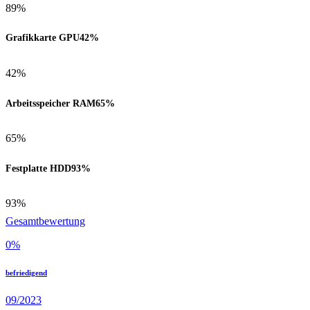
89%
Grafikkarte GPU
42%
42%
Arbeitsspeicher RAM
65%
65%
Festplatte HDD
93%
93%
Gesamtbewertung
0
%
befriedigend
09/2023