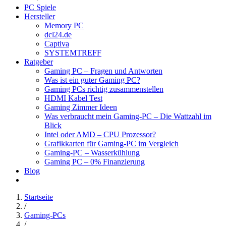
PC Spiele
Hersteller
Memory PC
dcl24.de
Captiva
SYSTEMTREFF
Ratgeber
Gaming PC – Fragen und Antworten
Was ist ein guter Gaming PC?
Gaming PCs richtig zusammenstellen
HDMI Kabel Test
Gaming Zimmer Ideen
Was verbraucht mein Gaming-PC – Die Wattzahl im
Blick
Intel oder AMD – CPU Prozessor?
Grafikkarten für Gaming-PC im Vergleich
Gaming-PC – Wasserkühlung
Gaming PC – 0% Finanzierung
Blog
Startseite
/
Gaming-PCs
/