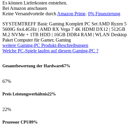
Es können Lieferkosten entstehen.
Bei Amazon anschauen
Keine Versandvorteile durch
Amazon Prime
.
0% Finanzierung
SYSTEMTREFF Basic Gaming Komplett PC Set AMD Ryzen 5
5600G 6x4.4GHz | AMD RX Vega 7 4K HDMI DX12 | 512GB
M.2 NVMe + 1TB HDD | 16GB DDR4 RAM | WLAN Desktop
Paket Computer für Gamer, Gaming
weitere Gaming-PC Produkt-Beschreibungen
Welche PC-Spiele laufen auf diesem Gaming-PC ?
Gesamtbewertung der Hardware
67%
67%
Preis Leistungsverhältnis
22%
22%
Prozessor CPU
89%