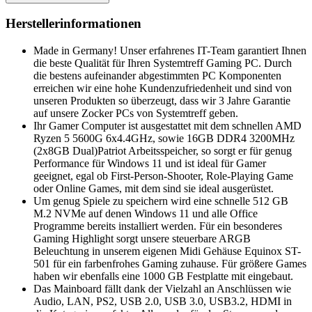
Herstellerinformationen
Made in Germany! Unser erfahrenes IT-Team garantiert Ihnen
die beste Qualität für Ihren Systemtreff Gaming PC. Durch
die bestens aufeinander abgestimmten PC Komponenten
erreichen wir eine hohe Kundenzufriedenheit und sind von
unseren Produkten so überzeugt, dass wir 3 Jahre Garantie
auf unsere Zocker PCs von Systemtreff geben.
Ihr Gamer Computer ist ausgestattet mit dem schnellen AMD
Ryzen 5 5600G 6x4.4GHz, sowie 16GB DDR4 3200MHz
(2x8GB Dual)Patriot Arbeitsspeicher, so sorgt er für genug
Performance für Windows 11 und ist ideal für Gamer
geeignet, egal ob First-Person-Shooter, Role-Playing Game
oder Online Games, mit dem sind sie ideal ausgerüstet.
Um genug Spiele zu speichern wird eine schnelle 512 GB
M.2 NVMe auf denen Windows 11 und alle Office
Programme bereits installiert werden. Für ein besonderes
Gaming Highlight sorgt unsere steuerbare ARGB
Beleuchtung in unserem eigenen Midi Gehäuse Equinox ST-
501 für ein farbenfrohes Gaming zuhause. Für größere Games
haben wir ebenfalls eine 1000 GB Festplatte mit eingebaut.
Das Mainboard fällt dank der Vielzahl an Anschlüssen wie
Audio, LAN, PS2, USB 2.0, USB 3.0, USB3.2, HDMI in