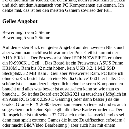
und sich mit dem Austausch von PC Komponenten auskennen. Ich
denke mal, das ist bei den meisten Gamern sowieso der Fall.
Geiles Angebot
Bewertung
5
von 5 Sterne
Bewertung 5 von 5 Sterne
Auf den ersten Blick ein geiles Angebot auf den zweiten Blick auch
aber wenn man nachforscht warum der Preis Geil ist kommt der
AHA Effekt ... Der Prozessor ist über JEDEN ZWEIFEL erhaben
ein I9-9900K .. Geil ... Das Board ist ein Preiswertes ASUS Prime
H310M .. Ram bis 32 nicht höher , kein USB 3.2, 1 M.2 SSD
Steckplatz. 32 MB Ram .. Geil aber Preiswerter Ram. PC habe ich
ohne GraKa. bestellt da ich eine Nvidia Gforce1060 hier hatte. Das
schöne ist das man derzeit eigentlich keine besseren Komponenten
braucht und alles was besser ist austauschen kann so wie man es
braucht ... So ist das Board erst 2020/2021 zu tauschen ( Möglich ist
ein Asus ROG Strix Z390-E Gaming ( oder dann besser ) da die
Graka. Gforce RTX 2080 derzeit zum einen zu teuer ist und es auch
so gesehen noch keine Spiele gibt die diese Karte erfordern ... Der
Ramspeicher ist mit seinen 32 GB auch mehr als ausreichend es sei
denn man spielt extreme Games die kurze Zugriffszeiten erfordern (
oder macht Bild/Video Bearbeitung ) aber auch hier mit einem