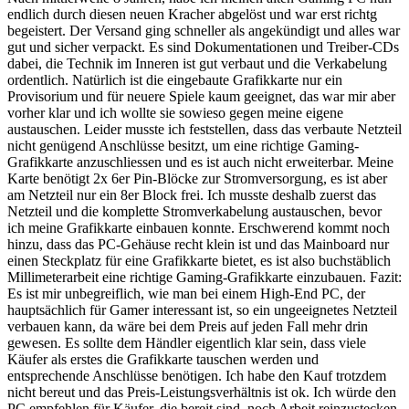
endlich durch diesen neuen Kracher abgelöst und war erst richtg
begeistert. Der Versand ging schneller als angekündigt und alles war
gut und sicher verpackt. Es sind Dokumentationen und Treiber-CDs
dabei, die Technik im Inneren ist gut verbaut und die Verkabelung
ordentlich. Natürlich ist die eingebaute Grafikkarte nur ein
Provisorium und für neuere Spiele kaum geeignet, das war mir aber
vorher klar und ich wollte sie sowieso gegen meine eigene
austauschen. Leider musste ich feststellen, dass das verbaute Netzteil
nicht genügend Anschlüsse besitzt, um eine richtige Gaming-
Grafikkarte anzuschliessen und es ist auch nicht erweiterbar. Meine
Karte benötigt 2x 6er Pin-Blöcke zur Stromversorgung, es ist aber
am Netzteil nur ein 8er Block frei. Ich musste deshalb zuerst das
Netzteil und die komplette Stromverkabelung austauschen, bevor
ich meine Grafikkarte einbauen konnte. Erschwerend kommt noch
hinzu, dass das PC-Gehäuse recht klein ist und das Mainboard nur
einen Steckplatz für eine Grafikkarte bietet, es ist also buchstäblich
Millimeterarbeit eine richtige Gaming-Grafikkarte einzubauen. Fazit:
Es ist mir unbegreiflich, wie man bei einem High-End PC, der
hauptsächlich für Gamer interessant ist, so ein ungeeignetes Netzteil
verbauen kann, da wäre bei dem Preis auf jeden Fall mehr drin
gewesen. Es sollte dem Händler eigentlich klar sein, dass viele
Käufer als erstes die Grafikkarte tauschen werden und
entsprechende Anschlüsse benötigen. Ich habe den Kauf trotzdem
nicht bereut und das Preis-Leistungsverhältnis ist ok. Ich würde den
PC empfehlen für Käufer, die bereit sind, noch Arbeit reinzustecken