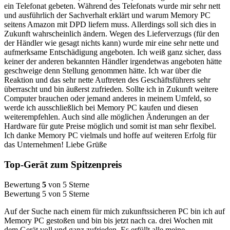
ein Telefonat gebeten. Während des Telefonats wurde mir sehr nett
und ausführlich der Sachverhalt erklärt und warum Memory PC
seitens Amazon mit DPD liefern muss. Allerdings soll sich dies in
Zukunft wahrscheinlich ändern. Wegen des Lieferverzugs (für den
der Händler wie gesagt nichts kann) wurde mir eine sehr nette und
aufmerksame Entschädigung angeboten. Ich weiß ganz sicher, dass
keiner der anderen bekannten Händler irgendetwas angeboten hätte
geschweige denn Stellung genommen hätte. Ich war über die
Reaktion und das sehr nette Auftreten des Geschäftsführers sehr
überrascht und bin äußerst zufrieden. Sollte ich in Zukunft weitere
Computer brauchen oder jemand anderes in meinem Umfeld, so
werde ich ausschließlich bei Memory PC kaufen und diesen
weiterempfehlen. Auch sind alle möglichen Änderungen an der
Hardware für gute Preise möglich und somit ist man sehr flexibel.
Ich danke Memory PC vielmals und hoffe auf weiteren Erfolg für
das Unternehmen! Liebe Grüße
Top-Gerät zum Spitzenpreis
Bewertung
5
von 5 Sterne
Bewertung 5 von 5 Sterne
Auf der Suche nach einem für mich zukunftssicheren PC bin ich auf
Memory PC gestoßen und bin bis jetzt nach ca. drei Wochen mit
dem Gerät voll und ganz zufrieden. Es erfüllt alle meine