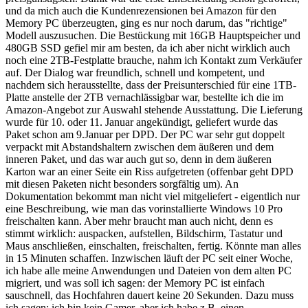
und da mich auch die Kundenrezensionen bei Amazon für den
Memory PC überzeugten, ging es nur noch darum, das "richtige"
Modell auszusuchen. Die Bestückung mit 16GB Hauptspeicher und
480GB SSD gefiel mir am besten, da ich aber nicht wirklich auch
noch eine 2TB-Festplatte brauche, nahm ich Kontakt zum Verkäufer
auf. Der Dialog war freundlich, schnell und kompetent, und
nachdem sich herausstellte, dass der Preisunterschied für eine 1TB-
Platte anstelle der 2TB vernachlässigbar war, bestellte ich die im
Amazon-Angebot zur Auswahl stehende Ausstattung. Die Lieferung
wurde für 10. oder 11. Januar angekündigt, geliefert wurde das
Paket schon am 9.Januar per DPD. Der PC war sehr gut doppelt
verpackt mit Abstandshaltern zwischen dem äußeren und dem
inneren Paket, und das war auch gut so, denn in dem äußeren
Karton war an einer Seite ein Riss aufgetreten (offenbar geht DPD
mit diesen Paketen nicht besonders sorgfältig um). An
Dokumentation bekommt man nicht viel mitgeliefert - eigentlich nur
eine Beschreibung, wie man das vorinstallierte Windows 10 Pro
freischalten kann. Aber mehr braucht man auch nicht, denn es
stimmt wirklich: auspacken, aufstellen, Bildschirm, Tastatur und
Maus anschließen, einschalten, freischalten, fertig. Könnte man alles
in 15 Minuten schaffen. Inzwischen läuft der PC seit einer Woche,
ich habe alle meine Anwendungen und Dateien von dem alten PC
migriert, und was soll ich sagen: der Memory PC ist einfach
sauschnell, das Hochfahren dauert keine 20 Sekunden. Dazu muss
ich sagen: ich bin kein Gamer, aber ich habe z.B. einen