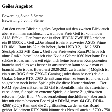
Geiles Angebot
Bewertung
5
von 5 Sterne
Bewertung 5 von 5 Sterne
Auf den ersten Blick ein geiles Angebot auf den zweiten Blick auch
aber wenn man nachforscht warum der Preis Geil ist kommt der
AHA Effekt ...Der Prozessor ist über JEDEN ZWEIFEL erhaben
ein I9-9900K .. Geil ...Das Board ist ein Preiswertes ASUS Prime
H310M .. Ram bis 32 nicht höher , kein USB 3.2, 1 M.2 SSD
Steckplatz.32 MB Ram .. Geil aber Preiswerter Ram.PC habe ich
ohne GraKa. bestellt da ich eine Nvidia Gforce1060 hier hatte.Das
schöne ist das man derzeit eigentlich keine besseren Komponenten
braucht und alles was besser ist austauschen kann so wie man es
braucht ...So ist das Board erst 2020/2021 zu tauschen ( Möglich ist
ein Asus ROG Strix Z390-E Gaming ( oder dann besser ) da die
Graka. Gforce RTX 2080 derzeit zum einen zu teuer ist und es auch
so gesehen noch keine Spiele gibt die diese Karte erfordern ... Der
RAM-Speicher mit seinen 32 GB ist ebenfalls mehr als ausreichend,
es sei denn, Sie spielen extreme Spiele, die kurze Zugriffszeiten
erfordern (oder Bild- / Videoverarbeitung durchführen), aber auch
hier mit einem besseren Board (4 x DIMM, max. 64 GB, DDR4
4266) (OC)) Ram und die Zugriffszeiten, zu denen das Board
gehört. Mit einem RTX 2080 könnte das Netzteil auch auf 700 - 750