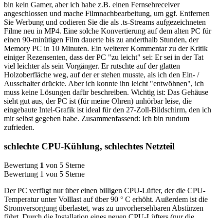
bin kein Gamer, aber ich habe z.B. einen Fernsehreceiver
angeschlossen und mache Filmnachbearbeitung, um ggf. Entfernen
Sie Werbung und codieren Sie die als .ts-Streams aufgezeichneten
Filme neu in MP4. Eine solche Konvertierung auf dem alten PC für
einen 90-minütigen Film dauerte bis zu anderthalb Stunden, der
Memory PC in 10 Minuten. Ein weiterer Kommentar zu der Kritik
einiger Rezensenten, dass der PC "zu leicht" sei: Er sei in der Tat
viel leichter als sein Vorgänger. Er rutschte auf der glatten
Holzoberfläche weg, auf der er stehen musste, als ich den Ein- /
Ausschalter drückte. Aber ich konnte ihn leicht "entwöhnen", ich
muss keine Lösungen dafür beschreiben. Wichtig ist: Das Gehäuse
sieht gut aus, der PC ist (für meine Ohren) unhörbar leise, die
eingebaute Intel-Grafik ist ideal für den 27-Zoll-Bildschirm, den ich
mir selbst gegeben habe. Zusammenfassend: Ich bin rundum
zufrieden.
schlechte CPU-Kühlung, schlechtes Netzteil
Bewertung
1
von 5 Sterne
Bewertung 1 von 5 Sterne
Der PC verfügt nur über einen billigen CPU-Lüfter, der die CPU-
Temperatur unter Volllast auf über 90 ° C erhöht. Außerdem ist die
Stromversorgung überlastet, was zu unvorhersehbaren Abstürzen
führt. Durch die Installation eines neuen CPU-Lüfters (nur die