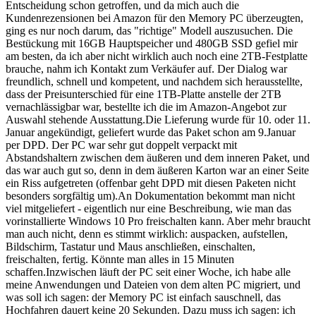
Entscheidung schon getroffen, und da mich auch die
Kundenrezensionen bei Amazon für den Memory PC überzeugten,
ging es nur noch darum, das "richtige" Modell auszusuchen. Die
Bestückung mit 16GB Hauptspeicher und 480GB SSD gefiel mir
am besten, da ich aber nicht wirklich auch noch eine 2TB-Festplatte
brauche, nahm ich Kontakt zum Verkäufer auf. Der Dialog war
freundlich, schnell und kompetent, und nachdem sich herausstellte,
dass der Preisunterschied für eine 1TB-Platte anstelle der 2TB
vernachlässigbar war, bestellte ich die im Amazon-Angebot zur
Auswahl stehende Ausstattung.Die Lieferung wurde für 10. oder 11.
Januar angekündigt, geliefert wurde das Paket schon am 9.Januar
per DPD. Der PC war sehr gut doppelt verpackt mit
Abstandshaltern zwischen dem äußeren und dem inneren Paket, und
das war auch gut so, denn in dem äußeren Karton war an einer Seite
ein Riss aufgetreten (offenbar geht DPD mit diesen Paketen nicht
besonders sorgfältig um).An Dokumentation bekommt man nicht
viel mitgeliefert - eigentlich nur eine Beschreibung, wie man das
vorinstallierte Windows 10 Pro freischalten kann. Aber mehr braucht
man auch nicht, denn es stimmt wirklich: auspacken, aufstellen,
Bildschirm, Tastatur und Maus anschließen, einschalten,
freischalten, fertig. Könnte man alles in 15 Minuten
schaffen.Inzwischen läuft der PC seit einer Woche, ich habe alle
meine Anwendungen und Dateien von dem alten PC migriert, und
was soll ich sagen: der Memory PC ist einfach sauschnell, das
Hochfahren dauert keine 20 Sekunden. Dazu muss ich sagen: ich