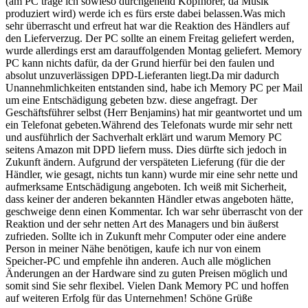
(am PC trage ich sowieso durchgehend Kopfhörer, da Musik
produziert wird) werde ich es fürs erste dabei belassen.Was mich
sehr überrascht und erfreut hat war die Reaktion des Händlers auf
den Lieferverzug. Der PC sollte an einem Freitag geliefert werden,
wurde allerdings erst am darauffolgenden Montag geliefert. Memory
PC kann nichts dafür, da der Grund hierfür bei den faulen und
absolut unzuverlässigen DPD-Lieferanten liegt.Da mir dadurch
Unannehmlichkeiten entstanden sind, habe ich Memory PC per Mail
um eine Entschädigung gebeten bzw. diese angefragt. Der
Geschäftsführer selbst (Herr Benjamins) hat mir geantwortet und um
ein Telefonat gebeten.Während des Telefonats wurde mir sehr nett
und ausführlich der Sachverhalt erklärt und warum Memory PC
seitens Amazon mit DPD liefern muss. Dies dürfte sich jedoch in
Zukunft ändern. Aufgrund der verspäteten Lieferung (für die der
Händler, wie gesagt, nichts tun kann) wurde mir eine sehr nette und
aufmerksame Entschädigung angeboten. Ich weiß mit Sicherheit,
dass keiner der anderen bekannten Händler etwas angeboten hätte,
geschweige denn einen Kommentar. Ich war sehr überrascht von der
Reaktion und der sehr netten Art des Managers und bin äußerst
zufrieden. Sollte ich in Zukunft mehr Computer oder eine andere
Person in meiner Nähe benötigen, kaufe ich nur von einem
Speicher-PC und empfehle ihn anderen. Auch alle möglichen
Änderungen an der Hardware sind zu guten Preisen möglich und
somit sind Sie sehr flexibel. Vielen Dank Memory PC und hoffen
auf weiteren Erfolg für das Unternehmen! Schöne Grüße