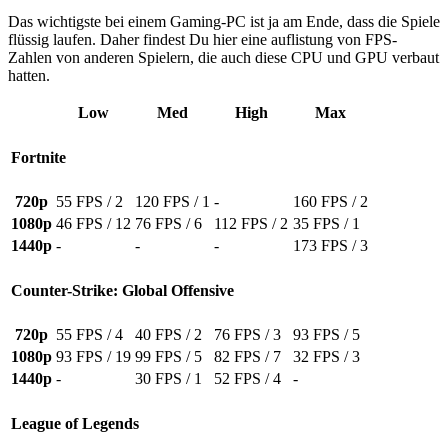
Das wichtigste bei einem Gaming-PC ist ja am Ende, dass die Spiele
flüssig laufen. Daher findest Du hier eine auflistung von FPS-
Zahlen von anderen Spielern, die auch diese CPU und GPU verbaut
hatten.
Low
Med
High
Max
Fortnite
720p
55 FPS / 2
120 FPS / 1
-
160 FPS / 2
1080p
46 FPS / 12
76 FPS / 6
112 FPS / 2
35 FPS / 1
1440p
-
-
-
173 FPS / 3
Counter-Strike: Global Offensive
720p
55 FPS / 4
40 FPS / 2
76 FPS / 3
93 FPS / 5
1080p
93 FPS / 19
99 FPS / 5
82 FPS / 7
32 FPS / 3
1440p
-
30 FPS / 1
52 FPS / 4
-
League of Legends