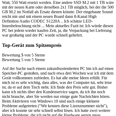
Watt, 550 Watt ersetzt werden. Eine andere SSD M.2 mit 1 TB wäre
mit der neuen Karte oder derselben 2x1 TB möglich, bei der die 500
GB M.2 im Notfall als Ersatz dienen könnte. Der eingebaute Sound
reicht mir und mit einem neuen Board dann 8-Kanal High
Definition Audio CODEC S1220A .. Ich schätze LED-
Innenbeleuchtung nicht ... Mein aktuelles Fazit ist: Ich würde diesen
PC bei jedem wieder kaufen Zeit, ja, die Verpackung bei Lieferung
war großartig und der PC wurde schnell geliefert.
Top-Gerät zum Spitzenpreis
Bewertung
5
von 5 Sterne
Bewertung 5 von 5 Sterne
Auf der Suche nach einem zukunftsorientierten PC bin ich auf einen
Speicher-PC gestoßen, und nach etwa drei Wochen war ich mit dem
Gerät vollkommen zufrieden. Es hat alle meine Ideen erfüllt. Für
mich ist es sehr wichtig, dass alles, was der Computer tut, sehr leise
ist, da er auf dem Tisch steht. Ich finde den Preis sehr gut. Bisher
kann ich nichts über den Kundenservice sagen, da ich ihn noch
nicht brauche, aber Sie werden nur einige gute Nachrichten hören.
Beim Aktivieren von Windows 10 sind auch einige kleinere
Probleme aufgetreten ("Wir kennen diese Lizenznummer nicht"),
aber ich konnte sie sehr schnell selbst lösen. Ich hatte zwei weitere
kleine Probleme, die ich nicht auf die Hardware setzen muss,