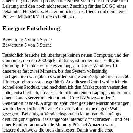
einem Tag ist absolut positiv. Hier zahlen Sie für die Hardware und
Leistung und den noch nicht teuren Zuschlag für das LOGO eines
bekannten Herstellers. Bisher bin ich sehr zufrieden mit dem neuen
PC von MEMORY. Hoffe es bleibt so ......
Eine gute Entscheidung!
Bewertung
5
von 5 Sterne
Bewertung 5 von 5 Sterne
Tatsächlich brauche ich überhaupt keinen neuen Computer, und der
Computer, den ich 2009 gekauft habe, ist immer noch völlig in
Ordnung. Für mich wurde es zu langsam. Unter Windows 10
dauerte es fast zwei Minuten, bis das System vollständig
hochgefahren war (aber es wurden zu diesem Zeitpunkt mehr als 60
Hintergrundprozesse ausgeführt). Aus diesem Grund wollte ich ein
schnelleres Produkt, und nachdem ich den Markt zuerst verstanden
hatte, entschied ich, dass es sich nicht um einen Laptop, sondern um
einen Tower-Server mit einem Intel Core i7-Prozessor der 7.
Generation handelt. Aufgrund spärlicher gezielter Marktnotierungen
wurde der Speicher-PC von Amazon sofort in die engere Wahl
gezogen.. Bei einigen Vergleichsportalen kann man die anfangs
deutlich günstigeren Basisangebote interaktiv "nachrüsten", und bei
einer Konfiguration wie die Memory PCs bei Amazon waren
letztere durchwegs die preisgünstigsten.Damit war die erste