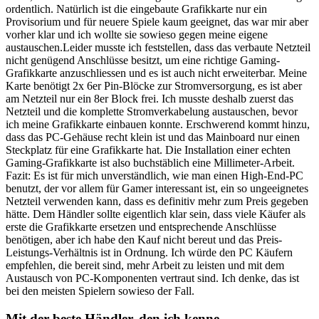
ordentlich. Natürlich ist die eingebaute Grafikkarte nur ein
Provisorium und für neuere Spiele kaum geeignet, das war mir aber
vorher klar und ich wollte sie sowieso gegen meine eigene
austauschen.Leider musste ich feststellen, dass das verbaute Netzteil
nicht genügend Anschlüsse besitzt, um eine richtige Gaming-
Grafikkarte anzuschliessen und es ist auch nicht erweiterbar. Meine
Karte benötigt 2x 6er Pin-Blöcke zur Stromversorgung, es ist aber
am Netzteil nur ein 8er Block frei. Ich musste deshalb zuerst das
Netzteil und die komplette Stromverkabelung austauschen, bevor
ich meine Grafikkarte einbauen konnte. Erschwerend kommt hinzu,
dass das PC-Gehäuse recht klein ist und das Mainboard nur einen
Steckplatz für eine Grafikkarte hat. Die Installation einer echten
Gaming-Grafikkarte ist also buchstäblich eine Millimeter-Arbeit.
Fazit: Es ist für mich unverständlich, wie man einen High-End-PC
benutzt, der vor allem für Gamer interessant ist, ein so ungeeignetes
Netzteil verwenden kann, dass es definitiv mehr zum Preis gegeben
hätte. Dem Händler sollte eigentlich klar sein, dass viele Käufer als
erste die Grafikkarte ersetzen und entsprechende Anschlüsse
benötigen, aber ich habe den Kauf nicht bereut und das Preis-
Leistungs-Verhältnis ist in Ordnung. Ich würde den PC Käufern
empfehlen, die bereit sind, mehr Arbeit zu leisten und mit dem
Austausch von PC-Komponenten vertraut sind. Ich denke, das ist
bei den meisten Spielern sowieso der Fall.
Mit der beste Händler, den ich kenne