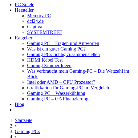
PC Spiele
Hersteller
Memory PC
dcl24.de
Captiva
SYSTEMTREFF
Ratgeber
Gaming PC – Fragen und Antworten
Was ist ein guter Gaming PC?
Gaming PCs richtig zusammenstellen
HDMI Kabel Test
Gaming Zimmer Ideen
Was verbraucht mein Gaming-PC – Die Wattzahl im
Blick
Intel oder AMD – CPU Prozessor?
Grafikkarten für Gaming-PC im Vergleich
Gaming-PC – Wasserkühlung
Gaming PC – 0% Finanzierung
Blog
Startseite
/
Gaming-PCs
/