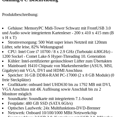
Produktbeschreibung:
Gehäuse: MemoryPC Midi-Tower Schwarz mit FrontUSB 3.0
und Audio sowie integriertem Kartenleser - 200 x 410 x 415 mm (B
x H x T)
Stromversorgung: 500 Watt super leises Netzteil mit 120mm
Lüfter, sehr leise, 82% Wirkungsgrad
CPU: Intel Core i7 10700 / 8 x 2.9 GHz (Turbotakt 4.80GHz) -
1200 Sockel - Comet Lake-S Hyper-Threading 10. Generation
Kühler: Intel-zertifizierter geräuschloser Lüfter zum Übertakten
Mainboard: H410 Chipsatz von Markenhersteller (ASUS, MSI,
Gigabyte) mit VGA, DVI und HDMI Anschluss
Speicher: 16 GB DDR4-RAM PC-17000 (2 x 8 GB Module) (0
freie Steckplätze)
Grafikkarte: onboard Intel UHD630 bis zu 1792 MB mit DVI,
VGA Anschluss mit 4K Auflösung sowie Anschluß bis zu 2
Monitore möglich
Soundkarte: Soundkarte mit integriertem 7.1-Sound
Festplatte: 480 GB SSD (SATA 6Gb/​s)
Optisches Laufwerk: 24x Multifunktions-DVD-Brenner
Netzwerk: Onboard 10/100/1000 MBit Netzwerkchip