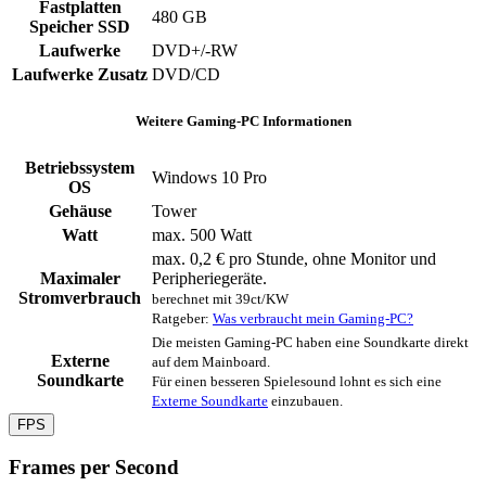
Fastplatten
480 GB
Speicher SSD
Laufwerke
DVD+/-RW
Laufwerke Zusatz
DVD/CD
Weitere Gaming-PC Informationen
Betriebssystem
Windows 10 Pro
OS
Gehäuse
Tower
Watt
max. 500 Watt
max. 0,2 € pro Stunde, ohne Monitor und
Maximaler
Peripheriegeräte.
Stromverbrauch
berechnet mit 39ct/KW
Ratgeber:
Was verbraucht mein Gaming-PC?
Die meisten Gaming-PC haben eine Soundkarte direkt
Externe
auf dem Mainboard.
Soundkarte
Für einen besseren Spielesound lohnt es sich eine
Externe Soundkarte
einzubauen.
FPS
Frames per Second