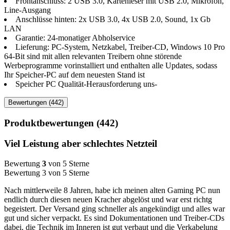
Frontanschluss: 2 USB 3.0, Kartenleser mit USB 2.0, Mikrofon,
Line-Ausgang
Anschlüsse hinten: 2x USB 3.0, 4x USB 2.0, Sound, 1x Gb
LAN
Garantie: 24-monatiger Abholservice
Lieferung: PC-System, Netzkabel, Treiber-CD, Windows 10 Pro
64-Bit sind mit allen relevanten Treibern ohne störende
Werbeprogramme vorinstalliert und enthalten alle Updates, sodass
Ihr Speicher-PC auf dem neuesten Stand ist
Speicher PC Qualität-Herausforderung uns-
Bewertungen (442)
Produktbewertungen (442)
Viel Leistung aber schlechtes Netzteil
Bewertung
3
von 5 Sterne
Bewertung 3 von 5 Sterne
Nach mittlerweile 8 Jahren, habe ich meinen alten Gaming PC nun
endlich durch diesen neuen Kracher abgelöst und war erst richtg
begeistert. Der Versand ging schneller als angekündigt und alles war
gut und sicher verpackt. Es sind Dokumentationen und Treiber-CDs
dabei, die Technik im Inneren ist gut verbaut und die Verkabelung