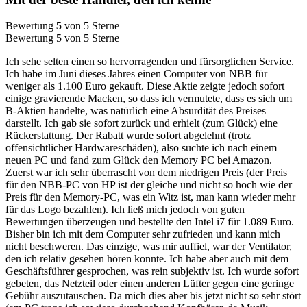
Bewertung
5
von 5 Sterne
Bewertung 5 von 5 Sterne
Ich sehe selten einen so hervorragenden und fürsorglichen Service.
Ich habe im Juni dieses Jahres einen Computer von NBB für
weniger als 1.100 Euro gekauft. Diese Aktie zeigte jedoch sofort
einige gravierende Macken, so dass ich vermutete, dass es sich um
B-Aktien handelte, was natürlich eine Absurdität des Preises
darstellt. Ich gab sie sofort zurück und erhielt (zum Glück) eine
Rückerstattung. Der Rabatt wurde sofort abgelehnt (trotz
offensichtlicher Hardwareschäden), also suchte ich nach einem
neuen PC und fand zum Glück den Memory PC bei Amazon.
Zuerst war ich sehr überrascht von dem niedrigen Preis (der Preis
für den NBB-PC von HP ist der gleiche und nicht so hoch wie der
Preis für den Memory-PC, was ein Witz ist, man kann wieder mehr
für das Logo bezahlen). Ich ließ mich jedoch von guten
Bewertungen überzeugen und bestellte den Intel i7 für 1.089 Euro.
Bisher bin ich mit dem Computer sehr zufrieden und kann mich
nicht beschweren. Das einzige, was mir auffiel, war der Ventilator,
den ich relativ gesehen hören konnte. Ich habe aber auch mit dem
Geschäftsführer gesprochen, was rein subjektiv ist. Ich wurde sofort
gebeten, das Netzteil oder einen anderen Lüfter gegen eine geringe
Gebühr auszutauschen. Da mich dies aber bis jetzt nicht so sehr stört