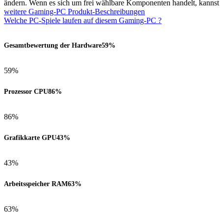
ändern. Wenn es sich um frei wählbare Komponenten handelt, kanns
weitere Gaming-PC Produkt-Beschreibungen
Welche PC-Spiele laufen auf diesem Gaming-PC ?
Gesamtbewertung der Hardware
59%
59%
Prozessor CPU
86%
86%
Grafikkarte GPU
43%
43%
Arbeitsspeicher RAM
63%
63%