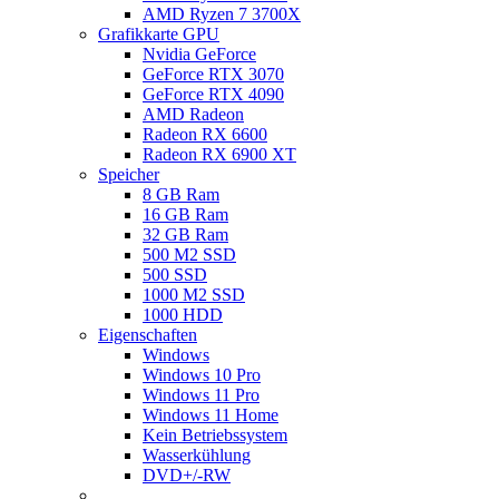
AMD Ryzen 7 3700X
Grafikkarte GPU
Nvidia GeForce
GeForce RTX 3070
GeForce RTX 4090
AMD Radeon
Radeon RX 6600
Radeon RX 6900 XT
Speicher
8 GB Ram
16 GB Ram
32 GB Ram
500 M2 SSD
500 SSD
1000 M2 SSD
1000 HDD
Eigenschaften
Windows
Windows 10 Pro
Windows 11 Pro
Windows 11 Home
Kein Betriebssystem
Wasserkühlung
DVD+/-RW