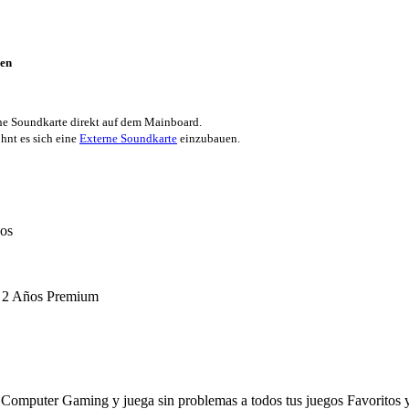
en
e Soundkarte direkt auf dem Mainboard.
hnt es sich eine
Externe Soundkarte
einzubauen.
os
e 2 Años Premium
te Computer Gaming y juega sin problemas a todos tus juegos Favorito