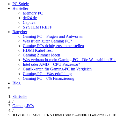
PC Spiele
Hersteller
Memory PC
dcl24.de
Captiva
SYSTEMTREFF
Ratgeber
Gaming PC – Fragen und Antworten
Was ist ein guter Gaming PC?
Gaming PCs richtig zusammenstellen
HDMI Kabel Test
Gaming Zimmer Ideen
Was verbraucht mein Gaming-PC – Die Wattzahl im Bli
Intel oder AMD – CPU Prozessor?
Grafikkarten für Gaming-PC im Vergleich
Gaming-PC – Wasserkühlung
Gaming PC – 0% Finanzierung
Blog
Startseite
/
Gaming-PCs
/
JOYBE COMPUTERS | Intel Core i5-9400F | GeForce GT 1