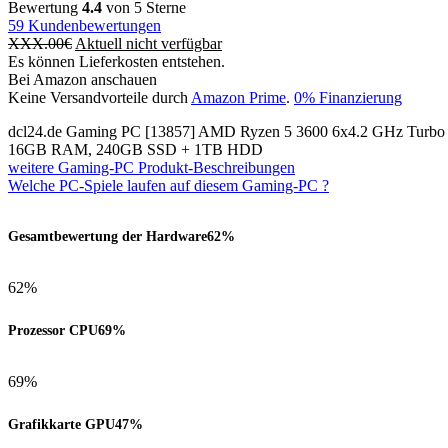
Bewertung
4.4
von 5 Sterne
59
Kundenbewertungen
XXX.00
€
Aktuell nicht verfügbar
Es können Lieferkosten entstehen.
Bei Amazon anschauen
Keine Versandvorteile durch
Amazon Prime
.
0% Finanzierung
dcl24.de Gaming PC [13857] AMD Ryzen 5 3600 6x4.2 GHz Tu
16GB RAM, 240GB SSD + 1TB HDD
weitere Gaming-PC Produkt-Beschreibungen
Welche PC-Spiele laufen auf diesem Gaming-PC ?
Gesamtbewertung der Hardware
62%
62%
Prozessor CPU
69%
69%
Grafikkarte GPU
47%