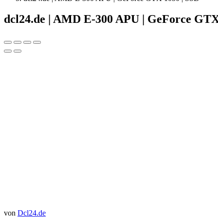
dcl24.de | AMD E-300 APU | GeForce GTX
von
Dcl24.de