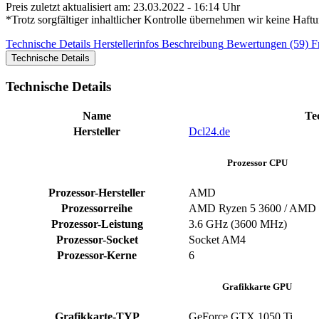
Preis zuletzt aktualisiert am: 23.03.2022 - 16:14 Uhr
*Trotz sorgfältiger inhaltlicher Kontrolle übernehmen wir keine Haftu
Technische Details
Herstellerinfos
Beschreibung
Bewertungen (59)
F
Technische Details
Technische Details
Name
Te
Hersteller
Dcl24.de
Prozessor CPU
Prozessor-Hersteller
‎AMD
Prozessorreihe
AMD Ryzen 5 3600 / AMD
Prozessor-Leistung
‎3.6 GHz (3600 MHz)
Prozessor-Socket
‎Socket AM4
Prozessor-Kerne
‎6
Grafikkarte GPU
Grafikkarte-TYP
GeForce GTX 1050 Ti