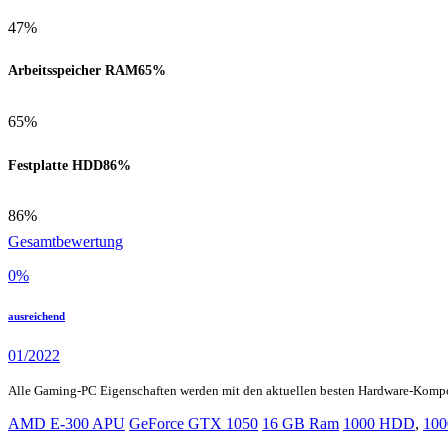
47%
Arbeitsspeicher RAM
65%
65%
Festplatte HDD
86%
86%
Gesamtbewertung
0
%
ausreichend
01/2022
Alle Gaming-PC Eigenschaften werden mit den aktuellen besten Hardware-Komp
AMD E-300 APU
GeForce GTX 1050
16 GB Ram
1000 HDD
,
100