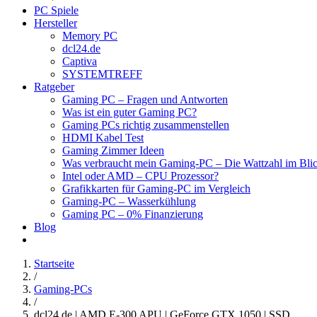
PC Spiele
Hersteller
Memory PC
dcl24.de
Captiva
SYSTEMTREFF
Ratgeber
Gaming PC – Fragen und Antworten
Was ist ein guter Gaming PC?
Gaming PCs richtig zusammenstellen
HDMI Kabel Test
Gaming Zimmer Ideen
Was verbraucht mein Gaming-PC – Die Wattzahl im Bli
Intel oder AMD – CPU Prozessor?
Grafikkarten für Gaming-PC im Vergleich
Gaming-PC – Wasserkühlung
Gaming PC – 0% Finanzierung
Blog
Startseite
/
Gaming-PCs
/
dcl24.de | AMD E-300 APU | GeForce GTX 1050 | SSD