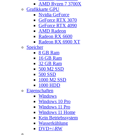
AMD Ryzen 7 3700X
Grafikkarte GPU
Nvidia GeForce
GeForce RTX 3070
GeForce RTX 4090
AMD Radeon
Radeon RX 6600
Radeon RX 6900 XT
Speicher
8 GB Ram
16 GB Ram
32 GB Ram
500 M2 SSD
500 SSD
1000 M2 SSD
1000 HDD
Eigenschaften
Windows
Windows 10 Pro
Windows 11 Pro
Windows 11 Home
Kein Betriebssystem
Wasserkühlung
DVD+/-RW