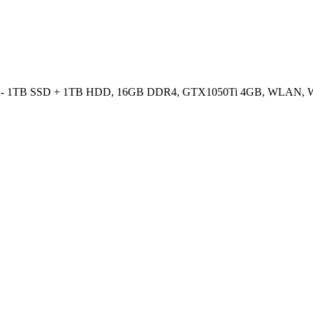
rbo - 1TB SSD + 1TB HDD, 16GB DDR4, GTX1050Ti 4GB, WLAN, W