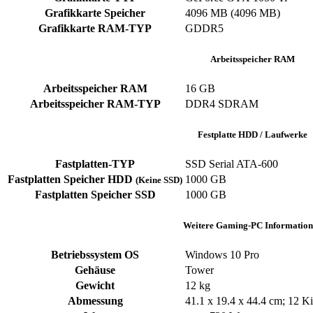
Grafikkarte Speicher
‎4096 MB (4096 MB)
Grafikkarte RAM-TYP
‎GDDR5
Arbeitsspeicher RAM
Arbeitsspeicher RAM
‎16 GB
Arbeitsspeicher RAM-TYP
‎DDR4 SDRAM
Festplatte HDD / Laufwerke
Fastplatten-TYP
‎SSD ‎Serial ATA-600
Fastplatten Speicher HDD
1000 GB
(Keine SSD)
Fastplatten Speicher SSD
1000 GB
Weitere Gaming-PC Information
Betriebssystem OS
Windows 10 Pro
Gehäuse
‎Tower
Gewicht
‎12 kg
Abmessung
‎41.1 x 19.4 x 44.4 cm; 12 