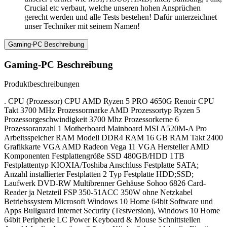
Crucial etc verbaut, welche unseren hohen Ansprüchen
gerecht werden und alle Tests bestehen! Dafür unterzeichnet
unser Techniker mit seinem Namen!
Gaming-PC Beschreibung
Gaming-PC Beschreibung
Produktbeschreibungen
. CPU (Prozessor) CPU AMD Ryzen 5 PRO 4650G Renoir CPU
Takt 3700 MHz Prozessormarke AMD Prozessortyp Ryzen 5
Prozessorgeschwindigkeit 3700 Mhz Prozessorkerne 6
Prozessoranzahl 1 Motherboard Mainboard MSI A520M-A Pro
Arbeitsspeicher RAM Modell DDR4 RAM 16 GB RAM Takt 2400
Grafikkarte VGA AMD Radeon Vega 11 VGA Hersteller AMD
Komponenten Festplattengröße SSD 480GB/HDD 1TB
Festplattentyp KIOXIA/Toshiba Anschluss Festplatte SATA;
Anzahl installierter Festplatten 2 Typ Festplatte HDD;SSD;
Laufwerk DVD-RW Multibrenner Gehäuse Sohoo 6826 Card-
Reader ja Netzteil FSP 350-51ACC 350W ohne Netzkabel
Betriebssystem Microsoft Windows 10 Home 64bit Software und
Apps Bullguard Internet Security (Testversion), Windows 10 Home
64bit Peripherie LC Power Keyboard & Mouse Schnittstellen