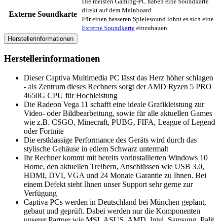
Die meisten Gaming-PC haben eine Soundkarte
direkt auf dem Mainboard.
Externe Soundkarte
Für einen besseren Spielesound lohnt es sich eine
Externe Soundkarte
einzubauen.
Herstellerinformationen
Herstellerinformationen
Dieser Captiva Multimedia PC lässt das Herz höher schlagen
- als Zentrum dieses Rechners sorgt der AMD Ryzen 5 PRO
4650G CPU für Hochleistung
Die Radeon Vega 11 schafft eine ideale Grafikleistung zur
Video- oder Bildbearbeitung, sowie für alle aktuellen Games
wie z.B. CSGO, Minecraft, PUBG, FIFA, League of Legend
oder Fortnite
Die erstklassige Performance des Geräts wird durch das
stylische Gehäuse in edlem Schwarz untermalt
Ihr Rechner kommt mit bereits vorinstallierten Windows 10
Home, den aktuellen Treibern, Anschlüssen wie USB 3.0,
HDMI, DVI, VGA und 24 Monate Garantie zu Ihnen. Bei
einem Defekt steht Ihnen unser Support sehr gerne zur
Verfügung
Captiva PCs werden in Deutschland bei München geplant,
gebaut und geprüft. Dabei werden nur die Komponenten
unserer Partner wie MSI, ASUS, AMD, Intel, Samsung, Palit,