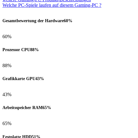
Welche PC-Spiele laufen auf diesem Gaming-PC ?
Gesamtbewertung der Hardware
60%
60%
Prozessor CPU
88%
88%
Grafikkarte GPU
43%
43%
Arbeitsspeicher RAM
65%
65%
Festplatte HDD
51%