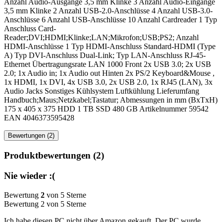
Anzahl Audio-Ausgänge 3,5 mm Klinke 3 Anzahl Audio-Eingänge
3,5 mm Klinke 2 Anzahl USB-2.0-Anschlüsse 4 Anzahl USB-3.0-
Anschlüsse 6 Anzahl USB-Anschlüsse 10 Anzahl Cardreader 1 Typ
Anschluss Card-
Reader;DVI;HDMI;Klinke;LAN;Mikrofon;USB;PS2; Anzahl
HDMI-Anschlüsse 1 Typ HDMI-Anschluss Standard-HDMI (Type
A) Typ DVI-Anschluss Dual-Link; Typ LAN-Anschluss RJ-45-
Ethernet Übertragungsrate LAN 1000 Front 2x USB 3.0; 2x USB
2.0; 1x Audio in; 1x Audio out Hinten 2x PS/2 Keyboard&Mouse ,
1x HDMI, 1x DVI, 4x USB 3.0, 2x USB 2.0, 1x RJ45 (LAN), 3x
Audio Jacks Sonstiges Kühlsystem Luftkühlung Lieferumfang
Handbuch;Maus;Netzkabel;Tastatur; Abmessungen in mm (BxTxH)
175 x 405 x 375 HDD 1 TB SSD 480 GB Artikelnummer 59542
EAN 4046373595428
Bewertungen (2)
Produktbewertungen (2)
Nie wieder :(
Bewertung
2
von 5 Sterne
Bewertung 2 von 5 Sterne
Ich habe diesen PC nicht über Amazon gekauft. Der PC wurde