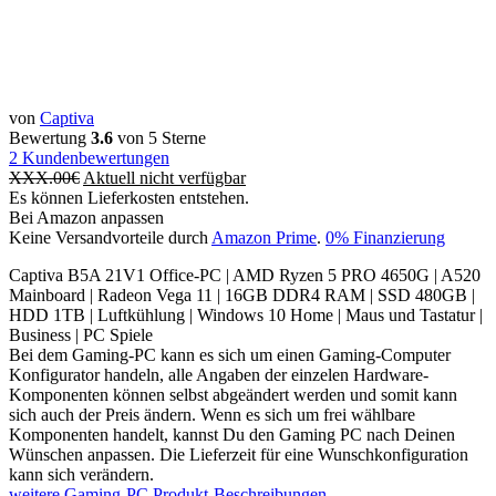
von
Captiva
Bewertung
3.6
von 5 Sterne
2
Kundenbewertungen
XXX.00
€
Aktuell nicht verfügbar
Es können Lieferkosten entstehen.
Bei Amazon anpassen
Keine Versandvorteile durch
Amazon Prime
.
0% Finanzierung
Captiva B5A 21V1 Office-PC | AMD Ryzen 5 PRO 4650G | A520
Mainboard | Radeon Vega 11 | 16GB DDR4 RAM | SSD 480GB |
HDD 1TB | Luftkühlung | Windows 10 Home | Maus und Tastatur |
Business | PC Spiele
Bei dem Gaming-PC kann es sich um einen Gaming-Computer
Konfigurator handeln, alle Angaben der einzelen Hardware-
Komponenten können selbst abgeändert werden und somit kann
sich auch der Preis ändern. Wenn es sich um frei wählbare
Komponenten handelt, kannst Du den Gaming PC nach Deinen
Wünschen anpassen. Die Lieferzeit für eine Wunschkonfiguration
kann sich verändern.
weitere Gaming-PC Produkt-Beschreibungen