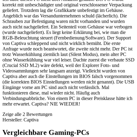
korrekt mit unbeschädigter und original verschlossener Verpackung
geliefert. Trotzdem lag die Grafikkarte unbefestigt im Gehäuse.
Angeblich war das Versandunternehmen schuld (lächerlich). Die
Schrauben zur Befestigung waren nicht vorhanden und wurden
auch nicht nachgeliefert. Ein Seitenteil vom Gehäuse war verbogen
(wurde nachgeliefert). Es liegt keine Erklärung bei, wie man die
RGB-Beleuchtung steuert (Fernbedienung/Software). Der Support
von Captiva schleppend und nicht wirklich bemüht. Die erste
Anfrage wurde noch beantwortet, die zweite nicht mehr. Der PC ist
trotz Wasserkühlung ziemlich laut (Silent Modus), mein alter PC
ohne Wasserkühlung war viel leiser. Dachte zuerst die verbaute SSD
(Crucial SSD M.2) wäre defekt, weil der Explorer Foto- und
Videosammlungen sehr langsam anzeigt. Vielleicht wurden von
Captiva aber auch die Einstellungen im BIOS falsch vorgenommen
(die korrekten BIOS Einstellungen werden nicht genannt). Die USB
Eingänge vorne am PC sind auch nicht verlässlich. Mal
funktionieren diese, mal wieder nicht. Häufig auch
Verbindungsabbrüche. Von einem PC in dieser Preisklasse hätte ich
mehr erwartet. Captiva? NIE WIEDER!
Zeige alle 2 Bewertungen
Hersteller: Captiva
Vergleichbare Gaming-PCs