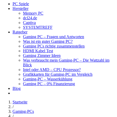
PC Spiele
Hersteller
Memory PC
dcl24.de
Captiva
SYSTEMTREFF
Ratgeber
Gaming PC – Fragen und Antworten
Was ist ein guter Gaming PC?
Gaming PCs richtig zusammenstellen
HDMI Kabel Test
Gaming Zimmer Ideen
Was verbraucht mein Gaming-PC – Die Wattzahl im
Blick
Intel oder AMD – CPU Prozessor?
Grafikkarten für Gaming-PC im Vergleich
Gaming-PC – Wasserkühlung
Gaming PC – 0% Finanzierung
Blog
Startseite
/
Gaming-PCs
/