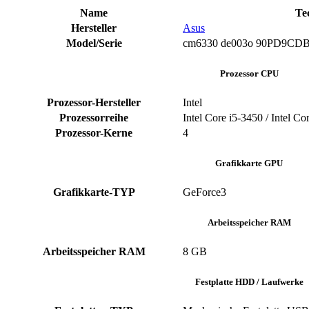
Name
Te
Hersteller
‎Asus
Model/Serie
‎cm6330 de003o ‎90PD9C
Prozessor CPU
Prozessor-Hersteller
‎Intel
Prozessorreihe
Intel Core i5-3450 / Intel Co
Prozessor-Kerne
‎4
Grafikkarte GPU
Grafikkarte-TYP
GeForce3
Arbeitsspeicher RAM
Arbeitsspeicher RAM
‎8 GB
Festplatte HDD / Laufwerke