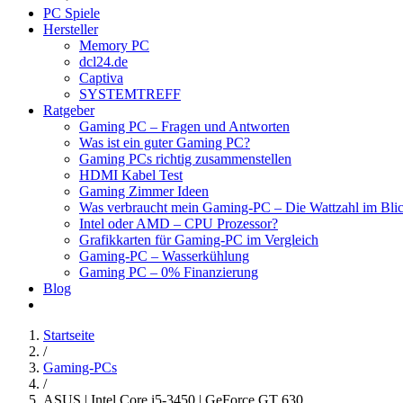
PC Spiele
Hersteller
Memory PC
dcl24.de
Captiva
SYSTEMTREFF
Ratgeber
Gaming PC – Fragen und Antworten
Was ist ein guter Gaming PC?
Gaming PCs richtig zusammenstellen
HDMI Kabel Test
Gaming Zimmer Ideen
Was verbraucht mein Gaming-PC – Die Wattzahl im Bli
Intel oder AMD – CPU Prozessor?
Grafikkarten für Gaming-PC im Vergleich
Gaming-PC – Wasserkühlung
Gaming PC – 0% Finanzierung
Blog
Startseite
/
Gaming-PCs
/
ASUS | Intel Core i5-3450 | GeForce GT 630