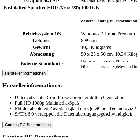
Fastplatten-TYP
‎Mechanische Festplatte ‎USB
Fastplatten Speicher HDD
1000 GB
(Keine SSD)
Weitere Gaming-PC Information
Betriebssystem OS
‎Windows 7 Home Premium
Gehäuse
8,89 cm
Gewicht
‎10,3 Kilograms
Abmessung
‎50 x 25 x 50 cm; 10,34 Kil
Die meisten Gaming-PC haben ein
Externe Soundkarte
Für einen besseren Spielesound lo
Herstellerinformationen
Herstellerinformationen
Unterstützt Intel Core-Prozessoren der dritten Generation
Full HD 1080p Multimedia-Spaß
Mit der absoluten Zuverlässigkeit der QuietCool-Technologie *
SATA 6.0 verdoppelt die Datenübertragungsgeschwindigkeit
Gaming-PC Beschreibung