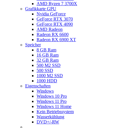
AMD Ryzen 7 3700X
Grafikkarte GPU
Nvidia GeForce
GeForce RTX 3070
GeForce RTX 4090
AMD Radeon
Radeon RX 6600
Radeon RX 6900 XT
Speicher
8 GB Ram
16 GB Ram
32 GB Ram
500 M2 SSD
500 SSD
1000 M2 SSD
1000 HDD
Eigenschaften
Windows
Windows 10 Pro
Windows 11 Pro
Windows 11 Home
Kein Betriebssystem
Wasserkühlung
DVD+/-RW