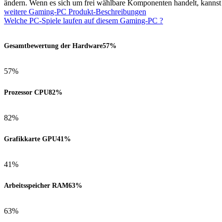
ändern. Wenn es sich um frei wählbare Komponenten handelt, kanns
weitere Gaming-PC Produkt-Beschreibungen
Welche PC-Spiele laufen auf diesem Gaming-PC ?
Gesamtbewertung der Hardware
57%
57%
Prozessor CPU
82%
82%
Grafikkarte GPU
41%
41%
Arbeitsspeicher RAM
63%
63%