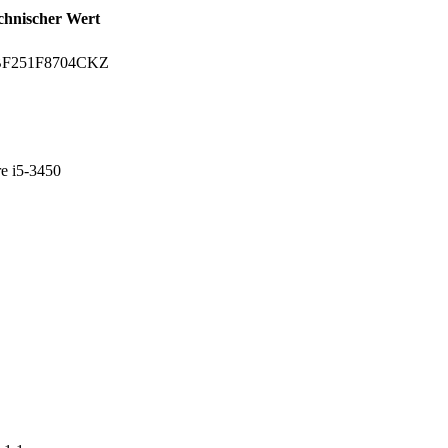
chnischer Wert
DBF251F8704CKZ
re i5-3450