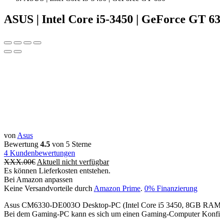
ASUS | Intel Core i5-3450 | GeForce GT 6
von
‎Asus
Bewertung
4.5
von 5 Sterne
4
Kundenbewertungen
XXX.00
€
Aktuell nicht verfügbar
Es können Lieferkosten entstehen.
Bei Amazon anpassen
Keine Versandvorteile durch
Amazon Prime
.
0% Finanzierung
Asus CM6330-DE003O Desktop-PC (Intel Core i5 3450, 8GB R
Bei dem Gaming-PC kann es sich um einen Gaming-Computer Konfigur